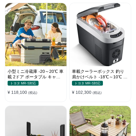
小型ミニ冷蔵庫 -20～20℃ 車
車載クーラーボックス 釣り
載 2ドア ポータブル キャン
肩かけベルト -18℃～10℃ 冷
プ アウトドア 車中泊 静音
凍冷蔵庫 車中泊 キャンプ 家
トヨタ MR-S対応
トヨタ MR-S対応
庭用
¥ 118,100
¥ 102,300
(税込)
(税込)