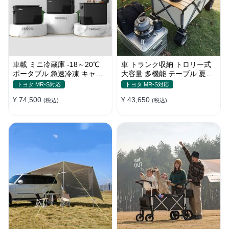
車載 ミニ冷蔵庫 -18～20℃
車 トランク収納 トロリー式
ポータブル 急速冷凍 キャン
大容量 多機能 テーブル 夏ド
プ アウトドア 車中泊 静音
ライブ キャンプ ピクニック
トヨタ MR-S対応
トヨタ MR-S対応
おしゃれ
¥ 74,500
¥ 43,650
(税込)
(税込)