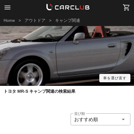
Home
>
アウトドア
>
キャンプ関連
車を選び直す
トヨタ MR-S キャンプ関連の検索結果
並び順
おすすめ順