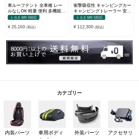
車ルーフテント 全車種 レー
衝撃吸収性 キャンピングカー
ルなしOK 軽量 便利 多機能
キャンピングトレーラー 安全
日除け 防水 頑丈 夏ドライブ
性 簡単収納 大容量 ベビーカ
トヨタ MR-S対応
トヨタ MR-S対応
キャンプ
ー
¥ 25,160
¥ 112,300
(税込)
(税込)
カテゴリー
内装パーツ
車用ボディ
外装パーツ
アクセサリ