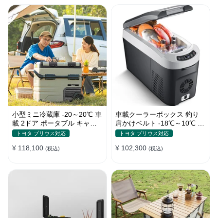
小型ミニ冷蔵庫 -20～20℃ 車
車載クーラーボックス 釣り
載 2ドア ポータブル キャン
肩かけベルト -18℃～10℃ 冷
プ アウトドア 車中泊 静音
凍冷蔵庫 車中泊 キャンプ 家
トヨタ プリウス対応
トヨタ プリウス対応
庭用
¥ 118,100
¥ 102,300
(税込)
(税込)