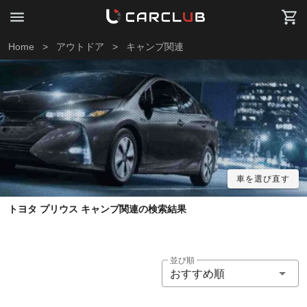
Home
>
アウトドア
>
キャンプ関連
車を選び直す
トヨタ プリウス キャンプ関連の検索結果
並び順
おすすめ順