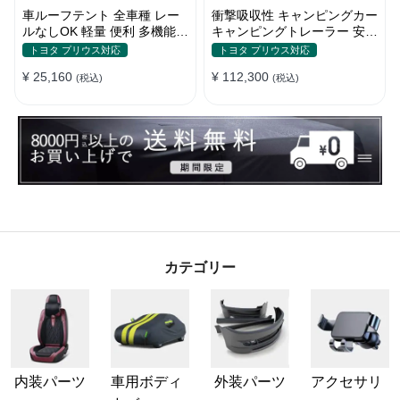
車ルーフテント 全車種 レー
衝撃吸収性 キャンピングカー
ルなしOK 軽量 便利 多機能
キャンピングトレーラー 安全
日除け 防水 頑丈 夏ドライブ
性 簡単収納 大容量 ベビーカ
トヨタ プリウス対応
トヨタ プリウス対応
キャンプ
ー
¥ 25,160
¥ 112,300
(税込)
(税込)
カテゴリー
内装パーツ
車用ボディ
外装パーツ
アクセサリ