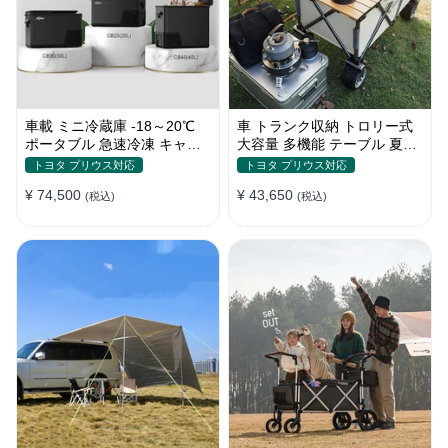
車載 ミニ冷蔵庫 -18～20℃
車 トランク収納 トロリー式
ポータブル 急速冷凍 キャン
大容量 多機能 テーブル 夏ド
プ アウトドア 車中泊 静音
ライブ キャンプ ピクニック
トヨタ プリウス対応
トヨタ プリウス対応
おしゃれ
¥ 74,500
¥ 43,650
(税込)
(税込)