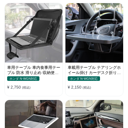
車用テーブル 車内食事用テー
車載用テーブル テアリングホ
ブル 防水 滑り止め 収納便利
イール掛け カーデスク折りた
多機能ラップトップバッグ
たみ式 パソコン 食事 物置
ホンダ N-WGN対応
ホンダ N-WGN対応
¥ 2,750
¥ 2,150
(税込)
(税込)