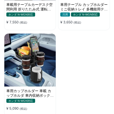
車載用テーブルカーデスク空
車用テーブル カップホルダー
間利用 折りたたみ式 運転席
ミニ収納トレイ 多機能用テー
助手席 多機能 滑り止め 安定
ブル 食事 物置き用 高品質
ホンダ N-WGN対応
汎用
ホンダ N-WGN対応
¥ 7,550
¥ 3,650
(税込)
(税込)
車用カップホルダー 車載 カ
ップホルダ 車内収納ボックス
車載テーブル スマホ置き 調
ホンダ N-WGN対応
整可能なベース 車載 取付簡
¥ 5,090
単 滑り止め 小物置き 多機能
(税込)
使い勝手