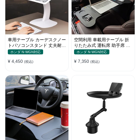
車用テーブル カーデスクノー
空間利用 車載用テーブル 折
トパソコンスタンド 丈夫耐用
りたたみ式 運転席 助手席 多
調整可能 車内車外 多機能用
機能 パソコン 食事 書き込み
ホンダ N-WGN対応
ホンダ N-WGN対応
¥ 4,450
¥ 7,350
(税込)
(税込)