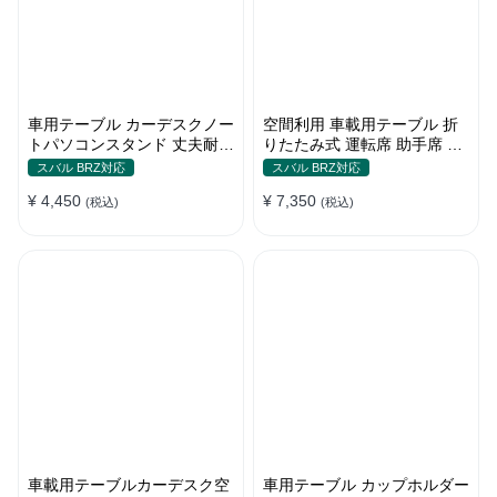
車用テーブル カーデスクノー
空間利用 車載用テーブル 折
トパソコンスタンド 丈夫耐用
りたたみ式 運転席 助手席 多
調整可能 車内車外 多機能用
機能 パソコン 食事 書き込み
スバル BRZ対応
スバル BRZ対応
¥ 4,450
¥ 7,350
(税込)
(税込)
車載用テーブルカーデスク空
車用テーブル カップホルダー