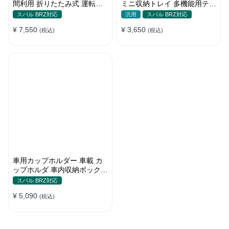
間利用 折りたたみ式 運転席
ミニ収納トレイ 多機能用テー
助手席 多機能 滑り止め 安定
ブル 食事 物置き用 高品質
スバル BRZ対応
汎用
スバル BRZ対応
¥ 7,550
¥ 3,650
(税込)
(税込)
車用カップホルダー 車載 カ
ップホルダ 車内収納ボックス
車載テーブル スマホ置き 調
スバル BRZ対応
整可能なベース 車載 取付簡
¥ 5,090
単 滑り止め 小物置き 多機能
(税込)
使い勝手