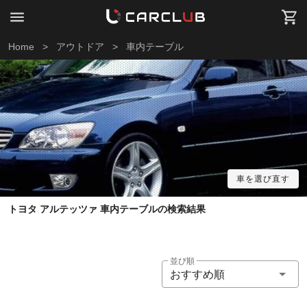
Home
>
アウトドア
>
車内テーブル
車を選び直す
トヨタ アルテッツァ 車内テーブルの検索結果
並び順
おすすめ順