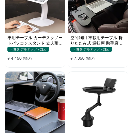
車用テーブル カーデスクノー
空間利用 車載用テーブル 折
トパソコンスタンド 丈夫耐用
りたたみ式 運転席 助手席 多
調整可能 車内車外 多機能用
機能 パソコン 食事 書き込み
トヨタ アルテッツァ対応
トヨタ アルテッツァ対応
¥ 4,450
¥ 7,350
(税込)
(税込)