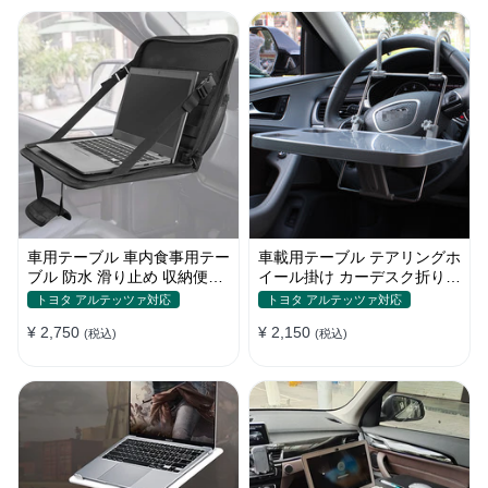
車用テーブル 車内食事用テー
車載用テーブル テアリングホ
ブル 防水 滑り止め 収納便利
イール掛け カーデスク折りた
多機能ラップトップバッグ
たみ式 パソコン 食事 物置
トヨタ アルテッツァ対応
トヨタ アルテッツァ対応
¥ 2,750
¥ 2,150
(税込)
(税込)