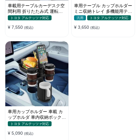
車載用テーブルカーデスク空
車用テーブル カップホルダー
間利用 折りたたみ式 運転席
ミニ収納トレイ 多機能用テー
助手席 多機能 滑り止め 安定
ブル 食事 物置き用 高品質
トヨタ アルテッツァ対応
汎用
トヨタ アルテッツァ対応
¥ 7,550
¥ 3,650
(税込)
(税込)
車用カップホルダー 車載 カ
ップホルダ 車内収納ボックス
車載テーブル スマホ置き 調
トヨタ アルテッツァ対応
整可能なベース 車載 取付簡
¥ 5,090
単 滑り止め 小物置き 多機能
(税込)
使い勝手