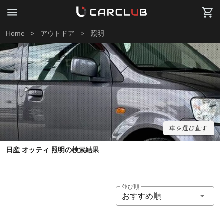
Home
>
アウトドア
>
照明
車を選び直す
日産 オッティ 照明の検索結果
並び順
おすすめ順