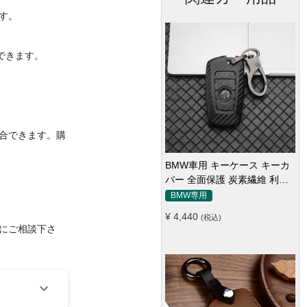
す。
できます。
合できます。購
BMW車用 キーケース キーカ
バー 全面保護 炭素繊維 利便
性 取付簡単 防塵防水 落下防
BMW専用
止 F20 F30 G20 F34 f31 F10
¥ 4,440
(税込)
G30 F11 X3 F25 X4 I3 M3 M4
にご相談下さ
1 53シリーズ