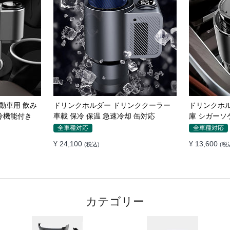
れ防止パッド
マグネット車載スマホホルダー超強力
車載ワイヤレ
 隙間 クッ
吸着 多角度調整 360°回転な台座 車用
き360度回
ホルダー 折りたたみ式 片手操作 安定
エアコン吹
全車種対応
全車種対応
落ちない 全機種対応
置くだけワ
¥ 5,230
¥ 5,230
(税込)
(税込
ダー
カテゴリー