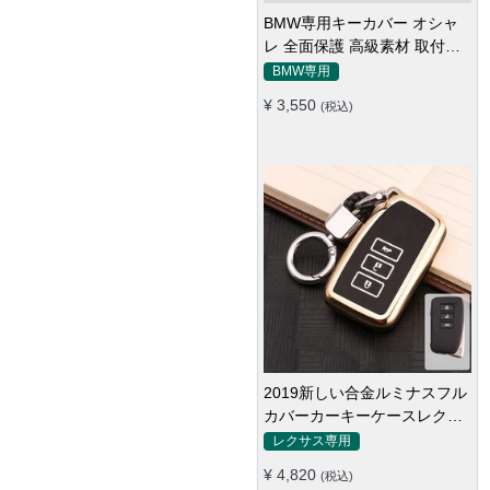
BMW専用キーカバー オシャ
レ 全面保護 高級素材 取付簡
単 おしゃれ 多色キーホルダー
BMW専用
¥ 3,550
(税込)
2019新しい合金ルミナスフル
カバーカーキーケースレクサ
スNXGS RX IS ES GX LX RC
レクサス専用
200250350 LS 450H300Hオ
¥ 4,820
(税込)
ートアクセサリー