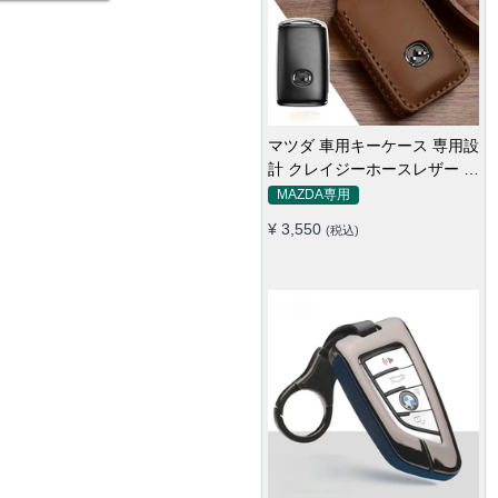
マツダ 車用キーケース 専用設
計 クレイジーホースレザー 高
級 耐摩耗性 オシャレ
MAZDA専用
¥ 3,550
(税込)