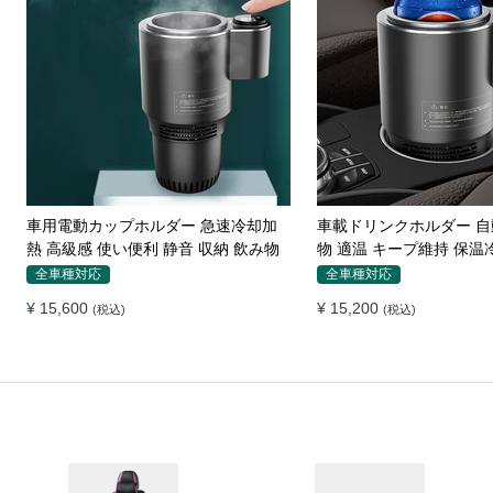
メルセデスベンツ専用 スマホホルダ
カーシートギャップ 漏
ー ワイヤレス充電 吹き出し口用 ライ
ホンダ シートコンソール
ト付きロゴ
ション
ベンツ専用
全車種対応
¥ 7,050
¥ 13,630
(税込)
(税込)