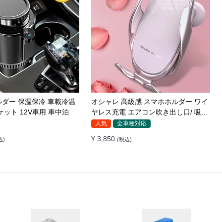
ス充電器 LEDライト付
車載スマホホルダー 超強力吸着 真空
転 安定性 粘着ゲル吸盤＆
吸盤 携帯ホルダー 多角度調整 360°回
き出し口式兼用 片手操作
転な台座 車用ホルダー 折りたたみ式
全車種対応
イヤレス充電 スマホホル
片手操作 カー用品 全機種対応
¥ 5,230
)
(税込)