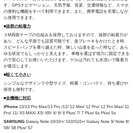
す。GPSナビゲーション、天気予報、音楽、交通情報など、スマホ
の便利な機能をすべて利用できます。また、携帯電話を充電しなが
ら使用できます。
■
抜群の粘着力
３M両面テープの仕組みを採用しておりますので、抜群の粘着力が
あり、どんな平面でも設置可能です。急ブレーキをかけたとき時、
スピードバンプを乗り越えた時、険しい山道を走った時など、あら
ゆる状況でもしっかりと支えます。 車種を選ばず強力に固定できる
ので安心してお使いいただけます。ゲルは汚れても水洗いで吸着力
が復活します。
■
軽くて小さい
シンプルなデザインで小型サイズ、軽量・コンパクト、持ち運びや
保管も便利です。
■
全機種に対応
iPhone
13
/13 Pro Max/13 Pro /
12/ 12 Mini/ 12 Pro/ 12 Pro Max/ 11
Pro/ 11/ XS MAX/ XS/ XR/ X/ 8/ 8 Plus/ 7/ 7 Plus/ 6s Plus/ 5s
SAMSUNG
Galaxy Note 10/10+/ S10/S10+/ Galaxy Note 9/ Note 8/
S8/ S8 Plus/ S7