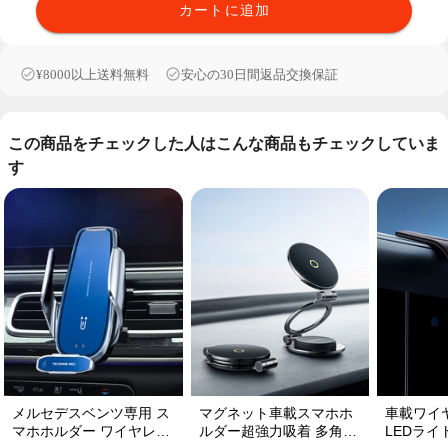
カートに追加
¥8000以上送料無料
安心の30日間返品交換保証
この商品をチェックした人はこんな商品もチェックしていま
す
メルセデスベンツ専用 ス
マグネット車載スマホホ
車載ワイ
マホホルダー ワイヤレス
ルダー超強力吸着 多角度
LEDライ