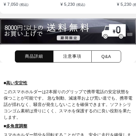
充電 吹き出し口用 ライト
調整 360°回転な台座 車
転 安定性
¥ 7,050
¥ 5,230
¥ 5,230
(税込)
(税込)
(
付きロゴ
用ホルダー 折りたたみ式
エアコン
片手操作 安定 落ちない
用 片手操
全機種対応
ヤレス充
ー
商品詳細
注意事項
Q&A
■
高い安定性
このスマホホルダーは2本握りのグリップで携帯電話の安定状態を
保つことが可能です。 急な制動、減速帯および荒い道でも、携帯電
話が揺れなく、騒音が発生しないことを確保できます。ソフトシリ
コンゴム素材は滑りにくく、スマホを保護するのに良い役割を果た
します。
■
多角度調整
スマホホルダー部分を回転することができ、安全に走行を確保しま