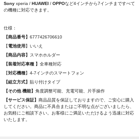
Sony
xperia /
HUAWEI
/
OPPO
など4インチから7インチまですべて
の機種に対応できます。
仕様：
【商品番号】
6777426706610
【
電
池使用
】いいえ
【
商品内容】
スマホホルダー
【装
着対応車種 】
全車種対応
【
対応機種
】4-7インチのスマートフォン
【
組立方式
】
貼り付けタイプ
【その他 機能】
角度調整可能、充電可能、片手操作
【サービス保証】
商品品質を保証しておりますので、ご安心に購入
してください。商品に不具合またはご不明な点がございましたら、
お気軽にご相談下さい。お客様にご満足いただけるよう迅速に対応
いたします。