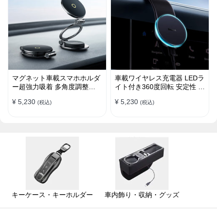
マグネット車載スマホホルダ
車載ワイヤレス充電器 LEDラ
ー超強力吸着 多角度調整
イト付き360度回転 安定性 粘
360°回転な台座 車用ホルダ
着ゲル吸盤＆エアコン吹き出
¥ 5,230
¥ 5,230
(税込)
(税込)
ー 折りたたみ式 片手操作 安
し口式兼用 片手操作 置くだ
定 落ちない 全機種対応
けワイヤレス充電 スマホホル
ダー
キーケース・キーホルダー
車内飾り・収納・グッズ