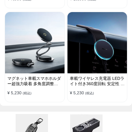
マグネット車載スマホホルダ
車載ワイヤレス充電器 LEDラ
ー超強力吸着 多角度調整
イト付き360度回転 安定性 粘
360°回転な台座 車用ホルダ
着ゲル吸盤＆エアコン吹き出
¥ 5,230
¥ 5,230
(税込)
(税込)
ー 折りたたみ式 片手操作 安
し口式兼用 片手操作 置くだ
定 落ちない 全機種対応
けワイヤレス充電 スマホホル
ダー