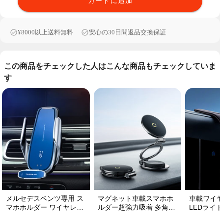
カートに追加
¥8000以上送料無料
安心の30日間返品交換保証
この商品をチェックした人はこんな商品もチェックしていま
す
メルセデスベンツ専用 ス
マグネット車載スマホホ
車載ワイ
マホホルダー ワイヤレス
ルダー超強力吸着 多角度
LEDライ
充電 吹き出し口用 ライト
調整 360°回転な台座 車
転 安定性