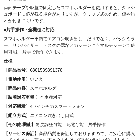
両面テープや吸盤で固定したスマホホルダーを使用すると、ダッシ
ュボードに跡が残る場合がありますが、クリップ式のため、傷や汚
れが付きにくいです。
■
片手操作・
全機種に対応
スマホホルダー車内でエアコン吹き出し口だけでなく、バックミラ
ー、サンバイザー、デスクの端などのシーンにもマルチシーンで使
用可能。 片手で操作できます。
仕様
【商品番号】
6801539891378
【
電
池使用
】いいえ
【
商品内容】
スマホホルダー
【装
着対応車種 】
全車種対応
【
対応機種
】4-7インチのスマートフォン
【
組立方式
】
エアコン吹き出し口式
【その他 機能】
角度調整可能、充電可能、片手操作
【サービス保証】
商品品質を保証しておりますので、ご安心に購入
してください。商品に不具合またはご不明な点がございましたら、