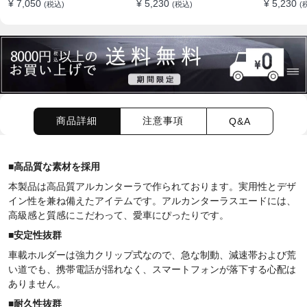
¥ 7,050
¥ 5,230
¥ 5,230
(税込)
(税込)
(
付きロゴ
用ホルダー 折りたたみ式
エアコン
片手操作 安定 落ちない
用 片手操
全機種対応
ヤレス充
ー
商品詳細
注意事項
Q&A
■
高品質な素材を採用
本製品は高品質アルカンターラで作られております。実用性とデザ
イン性を兼ね備えたアイテムです。アルカンターラスエードには、
高級感と質感にこだわって、愛車にぴったりです。
■
安定性抜群
車載ホルダーは強力クリップ式なので、急な制動、減速帯および荒
い道でも、携帯電話が揺れなく、スマートフォンが落下する心配は
ありません。
■
耐久性
抜群