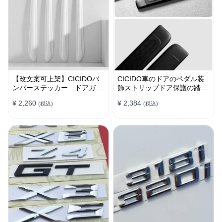
【改文案可上架】CICIDOバ
CICIDO車のドアのペダル装
ンパーステッカー ドアガー
飾ストリップドア保護の踏み
ド 衝突防止プロテクター 耐
つけ防止
¥ 2,260
¥ 2,384
(税込)
(税込)
スクラッチ シリカゲル