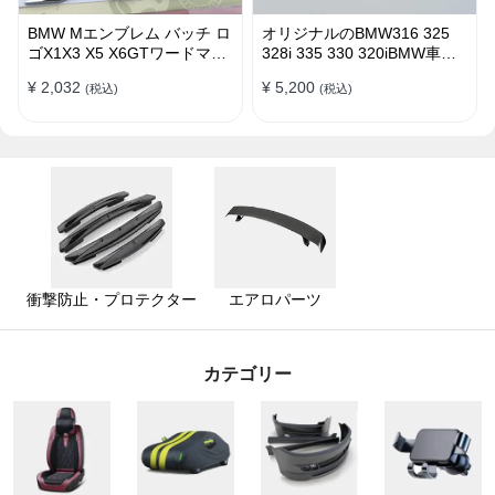
BMW Mエンブレム バッチ ロ
オリジナルのBMW316 325
ゴX1X3 X5 X6GTワードマー
328i 335 330 320iBMW車の
クGTシリーズXシリーズリア
ラベルステッカー エンブレム
¥ 2,032
¥ 5,200
(税込)
(税込)
ラベルBMWリアラベル
バッチ ロゴ
衝撃防止・プロテクター
エアロパーツ
カテゴリー