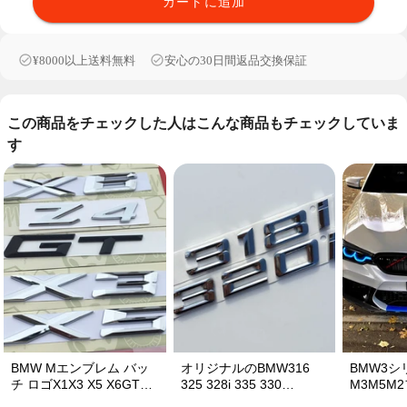
カートに追加
¥8000以上送料無料
安心の30日間返品交換保証
この商品をチェックした人はこんな商品もチェックしていま
す
BMW Mエンブレム バッ
オリジナルのBMW316
BMW3シ
チ ロゴX1X3 X5 X6GTワ
325 328i 335 330
M3M5M
ードマークGTシリーズX
320iBMW車のラベルステ
ーステッ