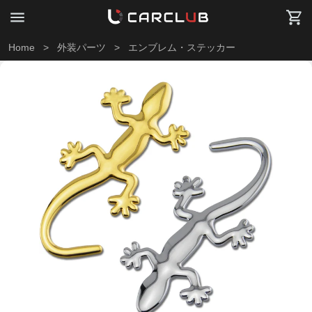
Home
>
外装パーツ
>
エンブレム・ステッカー