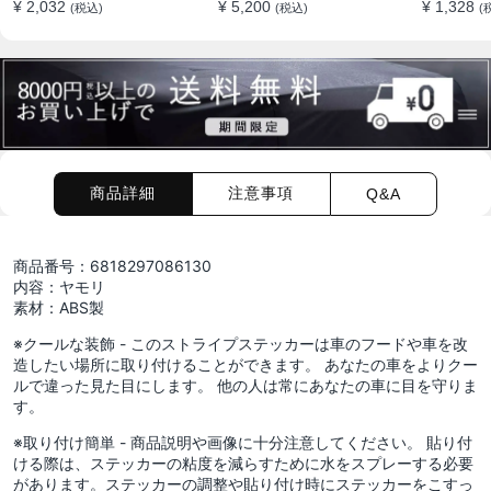
¥ 2,032
¥ 5,200
¥ 1,328
(税込)
(税込)
(
シリーズリアラベルBMW
ッカー エンブレム バッチ
カバー修
リアラベル
ロゴ
テッカー
商品詳細
注意事項
Q&A
商品番号：6818297086130
内容：ヤモリ
素材：ABS製
※クールな装飾 - このストライプステッカーは車のフードや車を改
造したい場所に取り付けることができます。 あなたの車をよりクー
ルで違った見た目にします。 他の人は常にあなたの車に目を守りま
す。
※取り付け簡単 - 商品説明や画像に十分注意してください。 貼り付
ける際は、ステッカーの粘度を減らすために水をスプレーする必要
があります。ステッカーの調整や貼り付け時にステッカーをこすっ