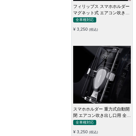
フィリップス スマホホルダー
マグネット式 エアコン吹き出
し口 全機種
全車種対応
¥ 3,250
(税込)
スマホホルダー 重力式自動開
閉 エアコン吹き出し口用 全機
種 360°回転 片手操作
全車種対応
¥ 3,250
(税込)