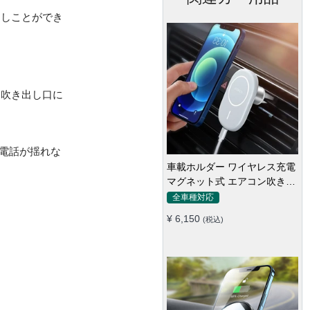
ろしことができ
と吹き出し口に
電話が揺れな
車載ホルダー ワイヤレス充電
マグネット式 エアコン吹き出
し口用 スマホ iPhone
全車種対応
13/iPhone12
¥ 6,150
(税込)