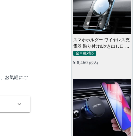
スマホホルダー ワイヤレス充
電器 貼り付け&吹き出し口 マ
グネット式 magsafe 全機種
全車種対応
¥ 6,450
(税込)
ら、お気軽にご