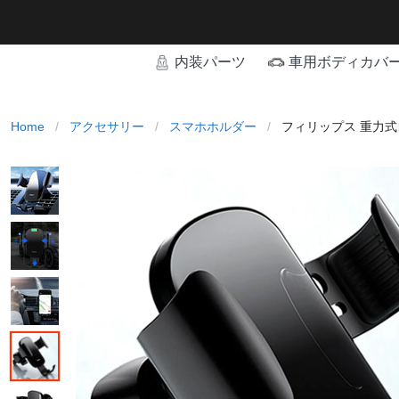
内装パーツ
車用ボディカバ
Home
/
アクセサリー
/
スマホホルダー
/
フィリップス 重力式