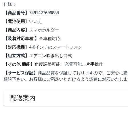
仕様：
【商品番号】
7491427696888
【
電
池使用
】いいえ
【
商品内容
】
スマホホルダー
【装
着対応車種
】
全
車種対応
【
対応機種
】
4-6
インチの
スマートフォン
【
組立方式
】
エアコン吹き出し口式
【その他 機能】
角度調整可能、
充電可能、
片手操作
【サービス保証】
商品品質を保証しておりますので、ご安心に購
相談下さい。お客様にご満足いただけるよう迅速に対応いたしま
配送案内