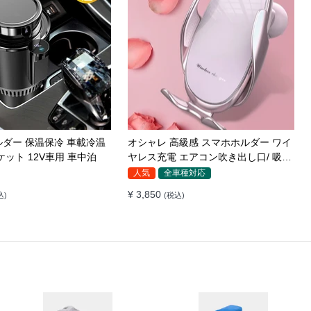
ス充電器 LEDライト付
車載スマホホルダー 超強力吸着 真空
転 安定性 粘着ゲル吸盤＆
吸盤 携帯ホルダー 多角度調整 360°回
き出し口式兼用 片手操作
転な台座 車用ホルダー 折りたたみ式
全車種対応
イヤレス充電 スマホホル
片手操作 カー用品 全機種対応
¥ 5,230
)
(税込)