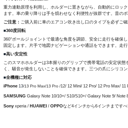
重力連動原理を利用し、ホルダーに置きながら、自動的にロック
ます。車の乗り降りは手を煩わせなく利便性が抜群です。昔のボ
ご注意：
ご購入前に車のエアコン吹き出し口のタイプを必ずご確
■
360
度回転
360°
ボールジョイントで最適な角度を調節、安全に走行を確保し
固定します。片手で地図ナビゲーションや通話をできます。走行
■
高い安定性
このスマホホルダーは
3
本握りのグリップで携帯電話の安定状態
く、騒音が発生しないことを確保できます。三つの爪にシリコン
■
全機種に対応
iPhone
13
/13 Pro Max/13 Pro /
12/ 12 Mini/ 12 Pro/ 12 Pro Max/ 11 
SAMSUNG
Galaxy Note 10/10+/ S10/S10+/ Galaxy Note 9/ Note 8
Sony
xperia /
HUAWEI
/
OPPO
など
4
インチから
6
インチまですべ