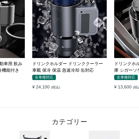
れ防止パッド
マグネット車載スマホホルダー超強力
車載ワイヤレ
 隙間 クッ
吸着 多角度調整 360°回転な台座 車用
き360度回
ホルダー 折りたたみ式 片手操作 安定
エアコン吹
全車種対応
全車種対応
落ちない 全機種対応
置くだけワ
¥ 5,230
¥ 5,230
(税込)
(税込
ダー
カテゴリー