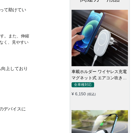
って助けてい
ます。また、伸縮
なく、見やすい
も向上しており
車載ホルダー ワイヤレス充電
マグネット式 エアコン吹き出
し口用 スマホ iPhone
全車種対応
13/iPhone12
¥ 6,150
(税込)
のデバイスに