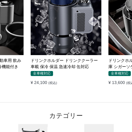
れ防止パッド
マグネット車載スマホホルダー超強力
車載ワイヤレ
 隙間 クッ
吸着 多角度調整 360°回転な台座 車用
き360度回
ホルダー 折りたたみ式 片手操作 安定
エアコン吹
全車種対応
全車種対応
落ちない 全機種対応
置くだけワ
¥ 5,230
¥ 5,230
(税込)
(税込
ダー
カテゴリー