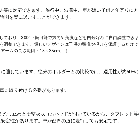
ッチ等に対応できます。旅行中、渋滞中、車が嫌い子供と年寄りにと
時間を楽に過ごすことができます。
しており、360°回転可能で方向や角度などを自分好みに自由調整でき
を調整できます。優しいデザインは子供の頚椎や視力を保護するだけで
 アームの長さ範囲：
18
～
35cm
。 ）
車に適しています。従来のホルダーとの比較では、適用性が約
50%
車に取り付ける必要があります。
も滑り止めと衝撃吸収ゴムパッドが付いているから、タブレット等
た安定性があります。車が凸凹の道に走行しても安定です。