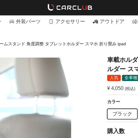
ー
外装パーツ
アクセサリー
アウトドア
ームスタンド 角度調整 タブレットホルダー スマホ 折り畳み ipad
車載ホルダ
ルダー スマ
人気
全車種
¥ 4,050
(税込)
カラー
ブラック
購入数