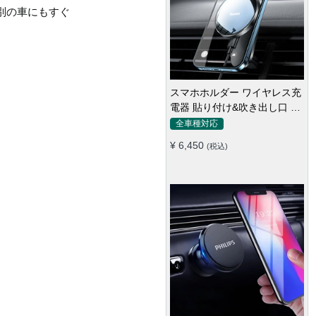
別の車にもすぐ
。
スマホホルダー ワイヤレス充
電器 貼り付け&吹き出し口 マ
グネット式 magsafe 全機種
全車種対応
¥ 6,450
(税込)