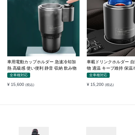
メルセデスベンツ専用 スマホホルダ
カーシートギャップ 漏
ー ワイヤレス充電 吹き出し口用 ライ
ホンダ シートコンソール
ト付きロゴ
ション
ベンツ専用
全車種対応
¥ 7,050
¥ 13,630
(税込)
(税込)