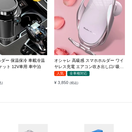
ス充電器 LEDライト付
車載スマホホルダー 超強力吸着 真空
転 安定性 粘着ゲル吸盤＆
吸盤 携帯ホルダー 多角度調整 360°回
き出し口式兼用 片手操作
転な台座 車用ホルダー 折りたたみ式
全車種対応
イヤレス充電 スマホホル
片手操作 カー用品 全機種対応
¥ 5,230
)
(税込)