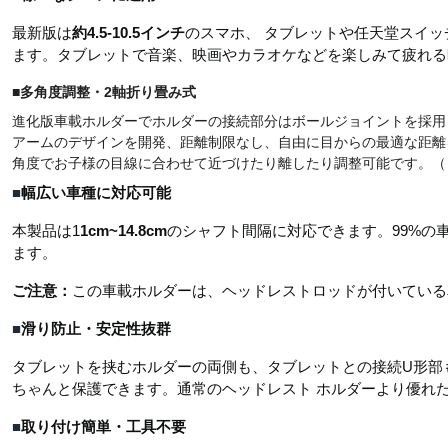
最新版は
約
4
.5
-10.5
インチ
のスマホ、 タブレットや任天堂スイ
ます。タブレットで音楽、映画やカラオケなどを楽しみて疲れる
■
多角度調整・
2
軸折り畳み式
進化版車載ホルダーでホルダーの接続部分はボールジョイントを採用
アームのデザインを開発、距離制限なし、自由に目からの最適な距離
角度でお子様の目線に合わせて近づけたり離したり調整可能です。（
■
幅広い車種に対応可能
本製品は
1
1cm~14.8cm
のシャフト間隔に対応できます。
99%
の
ます。
ご注意：
この車載ホルダーは、ヘッドレストロッドが付いている
■
滑り防止・安定性抜群
タブレットを挟むホルダーの両側も、タブレットとの接続
U
形部
ちゃんと保護できます。通常のヘッドレスト ホルダーより優れ
■
取り付け簡単・工具不要