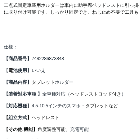
二点式固定車載用ホルダーは車内に助手席ベッドレストに引っ掛
に取り付け可能です。しっかり固定でき、ねじ止め不要で工具も
仕様：
【商品番号】
7492286873848
【
電
池使用
】いいえ
【
商品内容
】
タブレット
ホルダー
【装
着対応車種
】
全
車種対応（
ヘッドレストロッド付き
）
【
対応機種
】
4.5-10.5
インチの
スマホ・
タブレットなど
【
組立方式
】
ヘッドレスト
【その他 機能】
角度調整可能、
充電可能