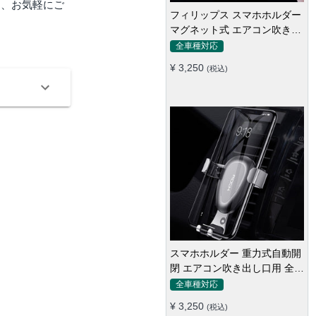
ら、お気軽にご
フィリップス スマホホルダー
マグネット式 エアコン吹き出
し口 全機種
全車種対応
¥ 3,250
(税込)
スマホホルダー 重力式自動開
閉 エアコン吹き出し口用 全機
種 360°回転 片手操作
全車種対応
¥ 3,250
(税込)