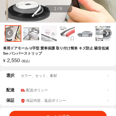
1
/
9
車用ドアモール U字型 愛車保護 取り付け簡単 キズ防止 騒音低減
5m バンパーストリップ
2,550
¥
(税込)
選択
カラー、セット、素材
配達
配送ポリシー
保証
保証内容、返品ポリシー