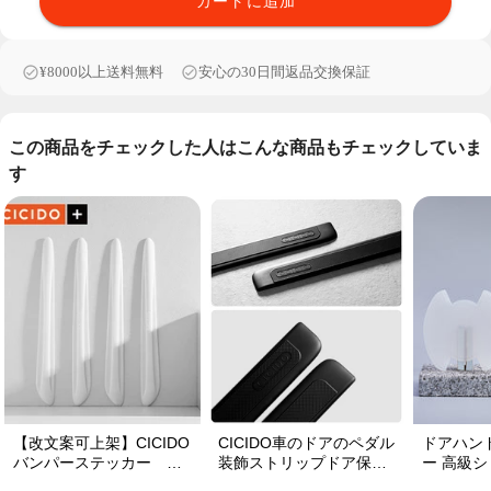
カートに追加
¥8000以上送料無料
安心の30日間返品交換保証
この商品をチェックした人はこんな商品もチェックしていま
す
【改文案可上架】CICIDO
CICIDO車のドアのペダル
ドアハン
バンパーステッカー ド
装飾ストリップドア保護
ー 高級シ
アガード 衝突防止プロ
の踏みつけ防止
ット 保護フ