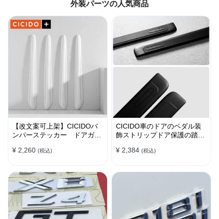
外装パーツの人気商品
【改文案可上架】CICIDOバ
CICIDO車のドアのペダル装
ンパーステッカー ドアガー
飾ストリップドア保護の踏み
ド 衝突防止プロテクター 耐
つけ防止
¥ 2,260
¥ 2,384
(税込)
(税込)
スクラッチ シリカゲル