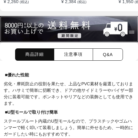
¥ 2,260
¥ 2,384
¥ 1,950
(税込)
(税込)
(
テクター 耐スクラッチ シ
止 全車種
リカゲル
商品詳細
注意事項
Q&A
■優れた性能
劣化・摩耗防止の役割を果たせ、上品な
PVC
素材を厳選しておりま
す。ハサミで簡単に切断でき、ドアの他サイドミラーやバイザー部
分に装着可能です。ボンネットやリアなどの装飾としても使用でき
ます。
■U型モールで取り付け簡単
ステールプルート内蔵の
U
型モールなので、プラスチックやゴムハ
ンマーで軽く叩いて装着しましょう。簡単に外せるため、一時的に
ガードしたい時にもおすすめです。