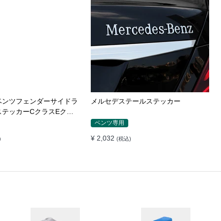
W316 325 328i 335
BMW3シリーズ5シリーズM3M5M2フ
iBMW車のラベルステッカー
ロントバンパーステッカースクラッチ
バッチ ロゴ
カバー修正M標準装飾ステッカー
BMW専用
¥ 1,328
)
(税込)