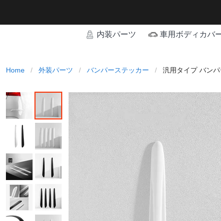
内装パーツ
車用ボディカバ
Home
/
外装パーツ
/
バンパーステッカー
/
汎用タイプ バンパ