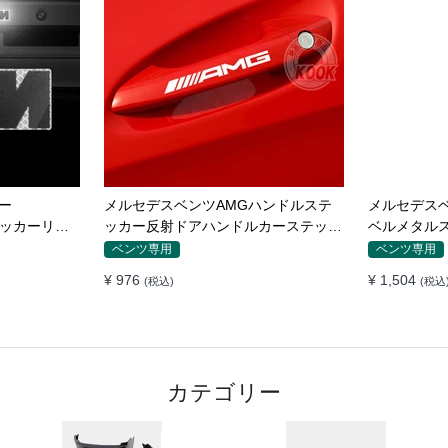
ル装飾ストリ
BMW Mエンブレム バッチ ロゴX1X3
オリジナルのBM
防止
X5 X6GTワードマークGTシリーズX
330 320
シリーズリアラベルBMWリアラベル
エンブレム 
BMW専用
BMW専用
¥ 2,032
¥ 5,200
(税込)
(税込
カテゴリー