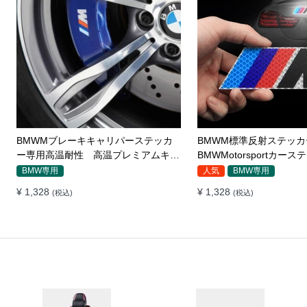
【改文案可上架】CICIDOバンパース
CICIDO車のドアのペダ
テッカー ドアガード 衝突防止プロ
ップドア保護の踏みつけ
テクター 耐スクラッチ シリカゲル
人気
全車種対応
全車種対応
¥ 2,260
¥ 2,384
(税込)
(税込)