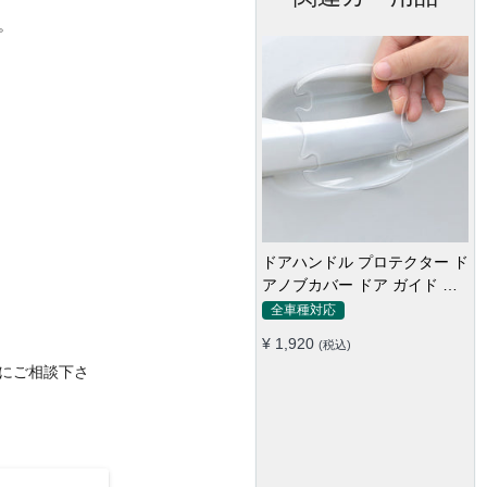
。
ドアハンドル プロテクター ド
アノブカバー ドア ガイド 傷
防止透明シール カバー ステッ
全車種対応
カー 保護 傷防止 ドアノブガ
¥ 1,920
(税込)
ード 保護 外装 シール
にご相談下さ