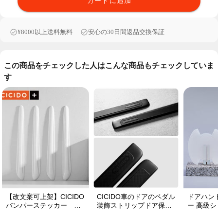
カートに追加
¥8000以上送料無料
安心の30日間返品交換保証
この商品をチェックした人はこんな商品もチェックしていま
す
【改文案可上架】CICIDO
CICIDO車のドアのペダル
ドアハン
バンパーステッカー ド
装飾ストリップドア保護
ー 高級シ
アガード 衝突防止プロ
の踏みつけ防止
ット 保護フ