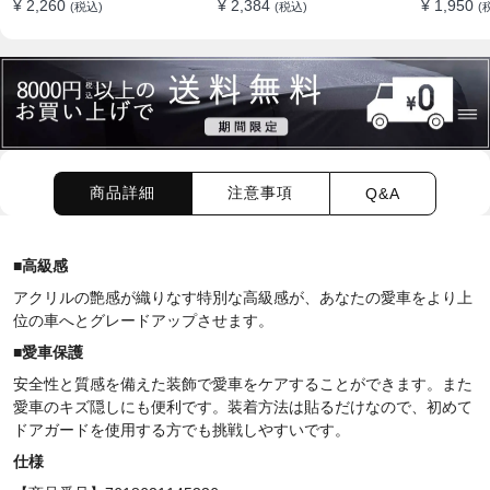
¥ 2,260
¥ 2,384
¥ 1,950
(税込)
(税込)
(
テクター 耐スクラッチ シ
止 全車種
リカゲル
商品詳細
注意事項
Q&A
■高級感
アクリルの艶感が織りなす特別な高級感が、あなたの愛車をより上
位の車へとグレードアップさせます。
■愛車保護
安全性と質感を備えた装飾で愛車をケアすることができます。
また
愛車のキズ隠しにも便利です。
装着方法は貼るだけなので、初めて
ドアガードを使用する方でも挑戦しやすいです。
仕様