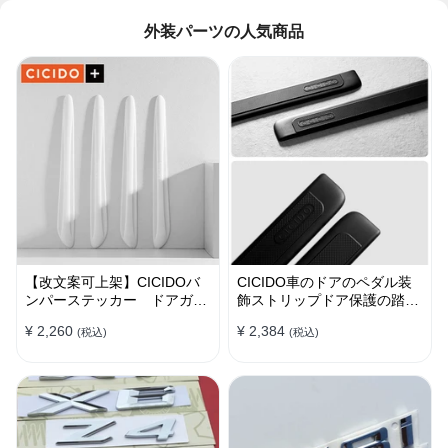
外装パーツの人気商品
【改文案可上架】CICIDOバ
CICIDO車のドアのペダル装
ンパーステッカー ドアガー
飾ストリップドア保護の踏み
ド 衝突防止プロテクター 耐
つけ防止
¥ 2,260
¥ 2,384
(税込)
(税込)
スクラッチ シリカゲル