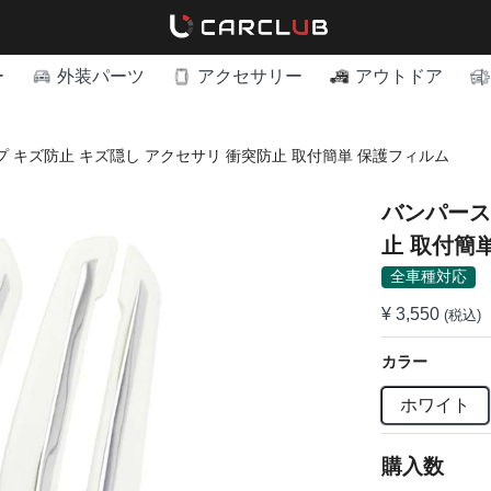
ー
外装パーツ
アクセサリー
アウトドア
 キズ防止 キズ隠し アクセサリ 衝突防止 取付簡単 保護フィルム
バンパース
止 取付簡
全車種対応
¥ 3,550
(税込)
カラー
ホワイト
購入数