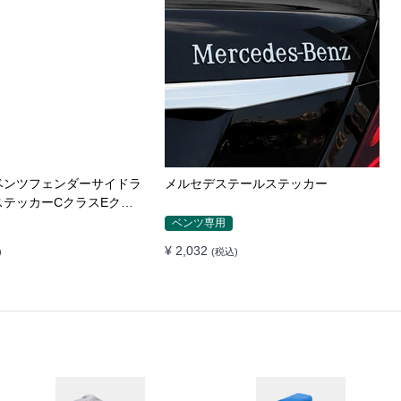
ベンツフェンダーサイドラ
メルセデステールステッカー
ステッカーCクラスEクラ
CLAGLKAMG外装
ベンツ専用
¥ 2,032
)
(税込)