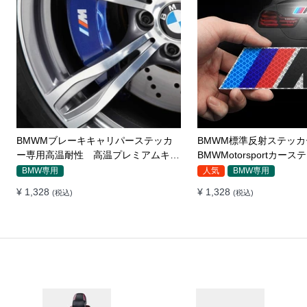
BMWMブレーキキャリパーステッカ
BMWM標準反射ステッカ
ー専用高温耐性 高温プレミアムキャ
BMWMotorsportカー
ストビニール
テールロゴ修正サイド標
BMW専用
人気
BMW専用
¥ 1,328
¥ 1,328
(税込)
(税込)