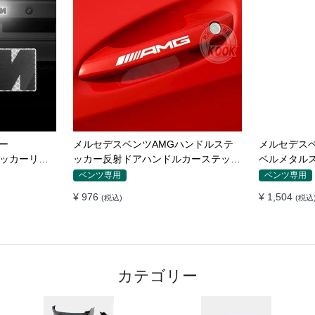
ー
メルセデスベンツAMGハンドルステ
メルセデス
ステッカーリア
ッカー反射ドアハンドルカーステッカ
ベルメタル
準ステッカー
ー
スGLAGLE 
ベンツ専用
ベンツ専用
¥ 976
¥ 1,504
(税込)
(税込
カテゴリー