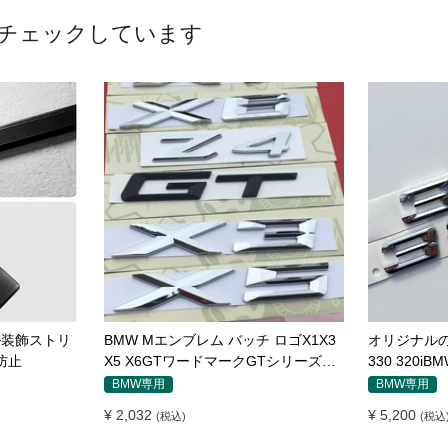
チェックしています
ル装飾ストリ
BMW Mエンブレム バッチ ロゴX1X3
オリジナルのBM
防止
X5 X6GTワードマークGTシリーズX
330 320
シリーズリアラベルBMWリアラベル
エンブレム 
BMW専用
BMW専用
¥ 2,032
¥ 5,200
(税込)
(税込