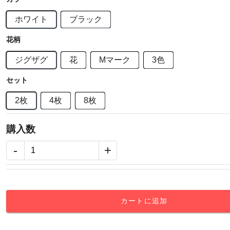
ホワイト
ブラック
花柄
ジグザグ
花
Mマーク
3色
セット
2枚
4枚
8枚
購入数
-
+
カートに追加