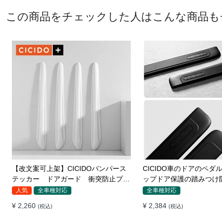
この商品をチェックした人はこんな商品も
【改文案可上架】CICIDOバンパース
CICIDO車のドアのペダ
テッカー ドアガード 衝突防止プロ
ップドア保護の踏みつけ
テクター 耐スクラッチ シリカゲル
人気
全車種対応
全車種対応
¥ 2,260
¥ 2,384
(税込)
(税込)