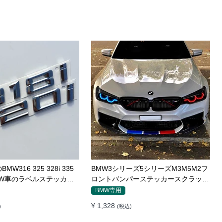
W316 325 328i 335
BMW3シリーズ5シリーズM3M5M2フ
iBMW車のラベルステッカー
ロントバンパーステッカースクラッチ
バッチ ロゴ
カバー修正M標準装飾ステッカー
BMW専用
¥ 1,328
)
(税込)