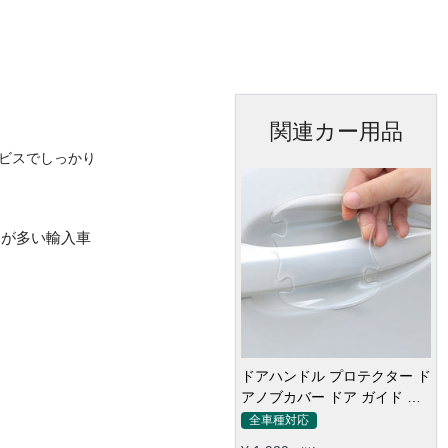
関連カー用品
ビスでしっかり
ィが多い輸入車
ドアハンドル プロテクター ド
アノブカバー ドア ガイド 傷
防止透明シール カバー ステッ
全車種対応
カー 保護 傷防止 ドアノブガ