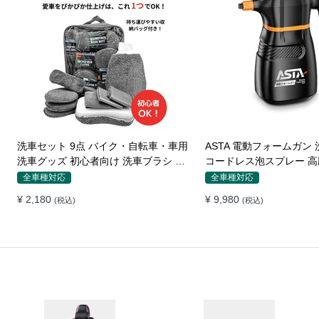
洗車セット 9点 バイク・自転車・車用
ASTA 電動フォームガン 
洗車グッズ 初心者向け 洗車ブラシ ス
コードレス泡スプレー 高
ポンジ タオル グローブ タイヤブラシ
式フォームスプレー 洗車
全車種対応
全車種対応
ワックス用スポンジ 高級洗車道具 乾
バイク用 強力泡立ち (コ
¥ 2,180
¥ 9,980
(税込)
(税込)
拭き・水拭き対応 水切り・隙間掃
除・エアコン掃除もOK カー用品一式