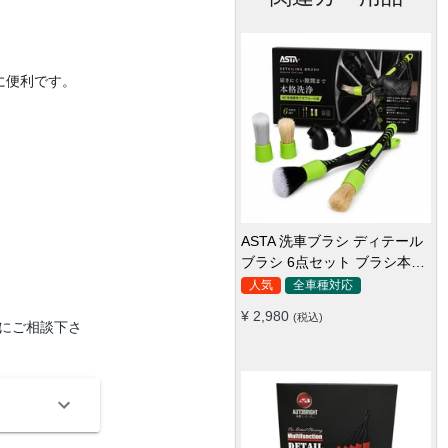
に便利です。
車内用ミニブラシ ホコリ取り
ブラシ ディテールブラシ 筆タ
イプ 車 エアコン吹き出し口
全車種対応
¥ 1,150
(税込)
にご相談下さ