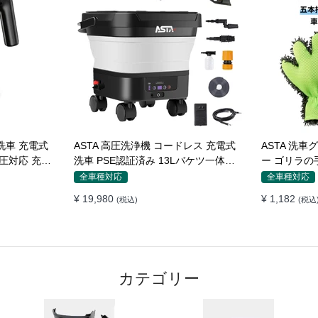
洗車 充電式
ASTA 高圧洗浄機 コードレス 充電式
ASTA 洗
圧対応 充電
洗車 PSE認証済み 13Lバケツ一体型
ー ゴリラの手型 
グッズ 車・
折りたたみ式 超軽量 キャスター付き
傷防止 吸水
全車種対応
全車種対応
ピー)
360度回転ノズル トリガーガン 蛇口
バイク 洗車
¥ 19,980
¥ 1,182
(税込)
(税込
接続アダプター ショートノズル フォ
オル代用 1
ームボトル キャスター付属 水道接続
不要 多機能コンパクト収納
カテゴリー