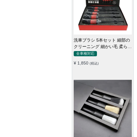
ホコリ取り 洗車モップ 伸縮可
能 柔らかい 伸縮性 傷付け防
止 軽量・コンパクト
全車種対応
¥ 3,850
(税込)