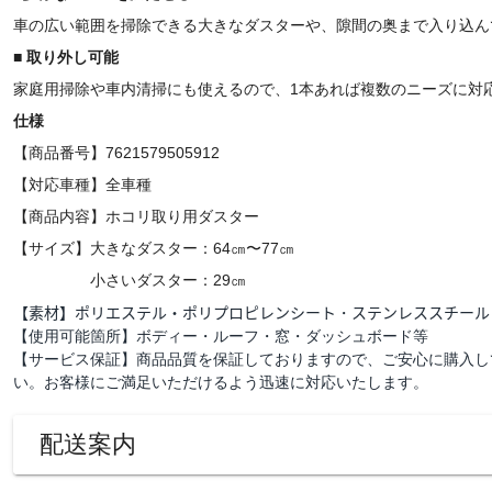
車の広い範囲を掃除できる大きなダスターや、隙間の奥まで入り込ん
■ 取り外し可能
家庭用掃除や車内清掃にも使えるので、1本あれば複数のニーズに対
仕様
【商品番号】7621579505912
【対応車種】全車種
【商品内容】ホコリ取り用ダスター
【サイズ】
大きなダスター：
64㎝〜
77㎝
小さいダスター：29㎝
【素材】ポリエステル・ポリプロピレンシート
・
ステンレススチール
【使用可能箇所】ボディー・ルーフ・窓・ダッシュボード等
【サービス保証】商品品質を保証しておりますので、ご安心に購入し
い。お客様にご満足いただけるよう迅速に対応いたします。
配送案内