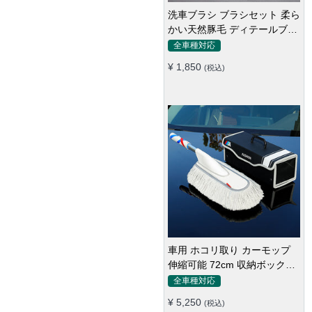
車用ブラシ ホコリ取り 伸縮型
モップ マイクロファイバー 洗
車道具 軽量・コンパクト
全車種対応
¥ 3,850
(税込)
カーダスター ほこり取りモッ
プ 収納ボックス付き 伸縮可能
ワックスブラシ 洗車ブラシ
全車種対応
¥ 5,250
(税込)