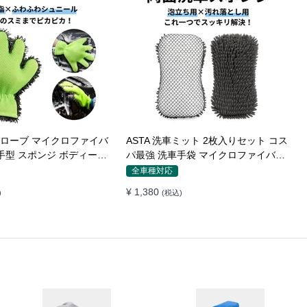
車グローブ マイクロファイバ
ASTA 洗車ミット 2枚入りセット コス
スポンジ ボディー用
パ最強 洗車手袋 マイクロファイバー
速乾 手洗い 洗車用品 車
製 洗車グッズ 車 バイク 自転車用 洗
全車種対応
グッズ 掃除 手袋型 洗車タ
車スポンジ
¥ 1,380
)
(税込)
個入り