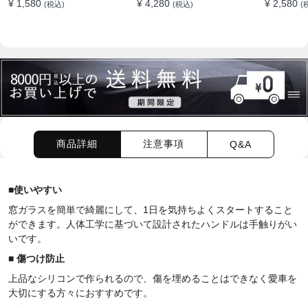
¥ 1,580
¥ 4,280
¥ 2,580
(税込)
(税込)
(
車クロス 傷防止 両面使え
ジ 高吸水 マイクロファイ
車スポン
る
バー 脚立不要 110°可動
イバー 洗車
ヘッド 15°カーブ設計 伸
きにくい 
縮 傷つかない 車用 ルー
ホイール対
フ・ボディ対応
に使い分
商品詳細
注意事項
Q&A
■
使いやすい
窓ガラスを簡単で綺麗にして、1日を気持ちよくスタートすること
ができます。人体工学に基づいて設計されたハンドルは手触りがい
いです。
■
傷つけ防止
上品なシリコンで作られるので、傷を埋めることはできなく愛車を
大切にする方々におすすめです。