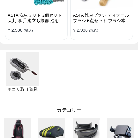
ASTA 洗車ミット 2個セット
ASTA 洗車ブラシ ディテール
大判 厚手 泡立ち抜群 泡をし
ブラシ 6点セット ブラシ本体
っかりキープ 洗車スポンジ
2本 替えヘッド2個 アダプタ
¥ 2,580
¥ 2,980
(税込)
(税込)
マイクロファイバー 洗車グロ
ー2個 車内外 ホイール ダッ
ーブ 傷つきにくい ボディ ガ
シュボード
ラス ホイール対応 洗車 用途
別に使い分け 2個セット
ホコリ取り道具
カテゴリー