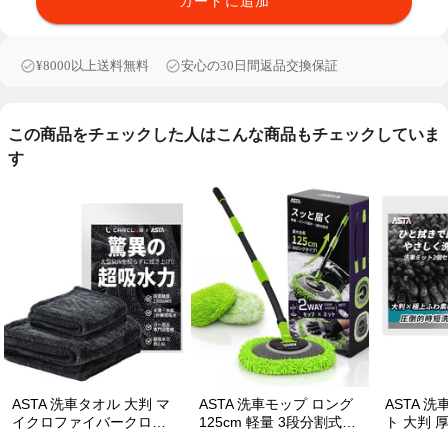
カートに追加
¥8000以上送料無料
安心の30日間返品交換保証
この商品をチェックした人はこんな商品もチェックしていま
す
ASTA 洗車タオル 大判 マ
ASTA 洗車モップ ロング
ASTA 洗車ミット 2個セッ
イクロファイバークロス
125cm 軽量 3段分割式
ト 大判 
超吸水ツイストパイル 洗
2WAY 洗車ブラシ スポン
泡をしっ