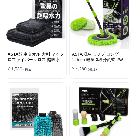
ASTA 洗車タオル 大判 マイク
ASTA 洗車モップ ロング
ロファイバークロス 超吸水ツ
125cm 軽量 3段分割式 2WAY
イストパイル 洗車クロス 傷
洗車ブラシ スポンジ 高吸水
¥ 1,580
¥ 4,280
(税込)
(税込)
防止 両面使える
マイクロファイバー 脚立不要
110°可動ヘッド 15°カーブ設
計 伸縮 傷つかない 車用 ルー
フ・ボディ対応