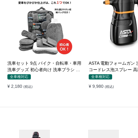
洗車セット 9点 バイク・自転車・車用
ASTA 電動フォームガン 
洗車グッズ 初心者向け 洗車ブラシ ス
コードレス泡スプレー 高
ポンジ タオル グローブ タイヤブラシ
式フォームスプレー 洗車
全車種対応
全車種対応
ワックス用スポンジ 高級洗車道具 乾
バイク用 強力泡立ち (コ
¥ 2,180
¥ 9,980
(税込)
(税込)
拭き・水拭き対応 水切り・隙間掃
除・エアコン掃除もOK カー用品一式