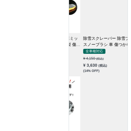
除雪スクレーパー 除雪ブラシ
スノーブラシ 車 傷つかない
2in1多機能 車雪かき雪対策 除
全車種対応
雪 除霜 除氷 回転可能 軽量 携
¥ 4,150
(税込)
帯便利
¥ 3,630
(税込)
(14% OFF)