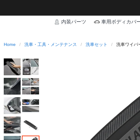
内装パーツ
車用ボディカバ
Home
/
洗車・工具・メンテナンス
/
洗車セット
/
洗車ワイパー