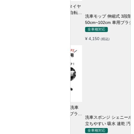
洗車モップ 伸縮式 3段階
50cm~102cm 車用ブラシ 高
品質シェニール 柔らかい
全車種対応
¥ 4,150
(税込)
洗車スポンジ シェニール製 泡
立ちやすい 吸水 速乾 汚れ落
とし 洗車グローブ
全車種対応