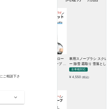
車用スノーブラシ スクレーパ
ー 除雪 霜取り 雪落とし 収納
ボックス付き 2in1
全車種対応
にご相談下さ
¥ 4,550
(税込)