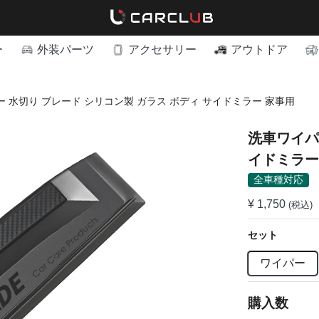
ー
外装パーツ
アクセサリー
アウトドア
 水切り ブレード シリコン製 ガラス ボディ サイドミラー 家事用
洗車ワイパー 水
イドミラー
全車種対応
¥ 1,750
(税込)
セット
ワイパー
購入数