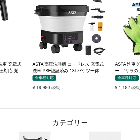
洗車 充電式
ASTA 高圧洗浄機 コードレス 充電式
ASTA 洗
圧対応 充電
洗車 PSE認証済み 13Lバケツ一体型
ー ゴリラの手型 
グッズ 車・
折りたたみ式 超軽量 キャスター付き
傷防止 吸水
全車種対応
全車種対応
ピー)
360度回転ノズル トリガーガン 蛇口
バイク 洗車
¥ 19,980
¥ 1,182
(税込)
(税込
接続アダプター ショートノズル フォ
オル代用 1
ームボトル キャスター付属 水道接続
不要 多機能コンパクト収納
カテゴリー