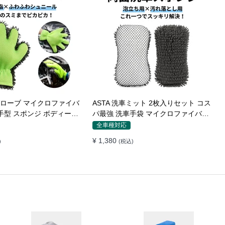
車グローブ マイクロファイバ
ASTA 洗車ミット 2枚入りセット コス
スポンジ ボディー用
パ最強 洗車手袋 マイクロファイバー
速乾 手洗い 洗車用品 車
製 洗車グッズ 車 バイク 自転車用 洗
全車種対応
グッズ 掃除 手袋型 洗車タ
車スポンジ
¥ 1,380
)
(税込)
個入り