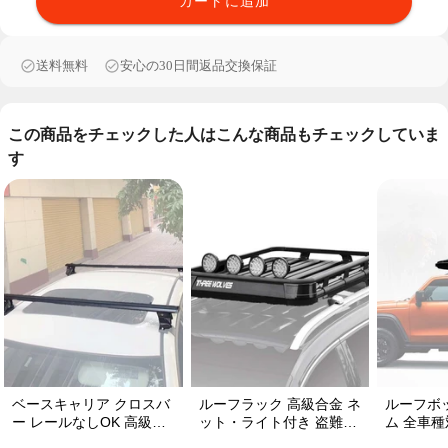
カートに追加
送料無料
安心の30日間返品交換保証
この商品をチェックした人はこんな商品もチェックしていま
す
ベースキャリア クロスバ
ルーフラック 高級合金 ネ
ルーフボ
ー レールなしOK 高級合
ット・ライト付き 盗難防
ム 全車種
金 頑丈 ロック付き ベー
止 頑丈 安定 分離式 大容
丈 安定 