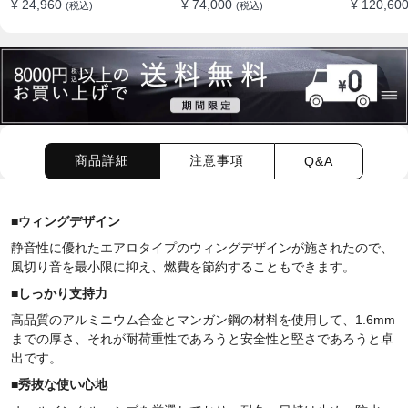
¥ 24,960
¥ 74,000
¥ 120,60
(税込)
(税込)
スラックセット
量 ベースキャリア
しゃれ 多
ケース
商品詳細
注意事項
Q&A
■
ウィングデザイン
静音性に優れたエアロタイプの
ウィングデザインが施されたので、
風切り音を最小限に抑え、燃費を節約することもできます。
■
しっかり支持力
高品質のアルミニウム合金とマンガン鋼の材料を使用して、1.6mm
までの厚さ、それが耐荷重性であろうと安全性と堅さであろうと卓
出です。
■
秀抜な使い心地