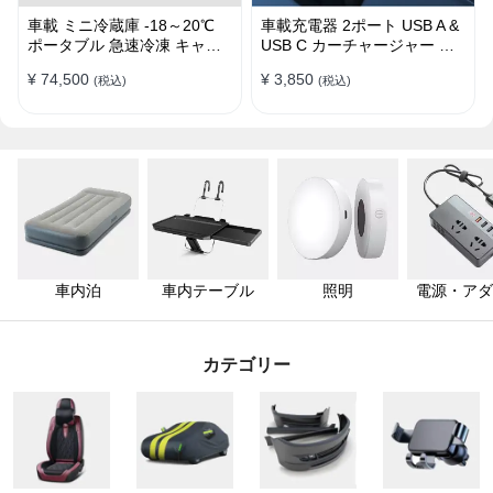
車載 ミニ冷蔵庫 -18～20℃
車載充電器 2ポート USB A &
ポータブル 急速冷凍 キャン
USB C カーチャージャー 急
プ アウトドア 車中泊 静音
速充電USB [36W 12V-24V ]
¥ 74,500
¥ 3,850
(税込)
(税込)
車内泊
車内テーブル
照明
電源・アダ
ター
カテゴリー