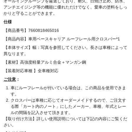
オールインクルーシブを厳選しており、耐久、日焼け止め、防水、
アンチエイジング等の機能に優れただけでなく、愛車の塗料をしっ
かりと守ることができます。
仕様
【商品番号】7660818465016
【商品内容】車用ベースキャリア ルーフレール用クロスバー*1
【本体サイズ】幅：
写真を参照してください。長さは
車種によって
異なります。
【素材】高強度軽量アルミ合金＋マンガン鋼
【装着対応車種 】全車種対応
ご注意
：
車にルーフレールが付いている場合は、この商品を使用できま
す。
クロスバーは車種に応じてオーダーメイドするので、
ご注文す
る際「カート内のノート」にしたメーカー、車種、年式と
レー
ルの間隔を
記入させて頂きます。
【取り付け方法】
詳しい使用説明については下記の内容にご覧くだ
さい。