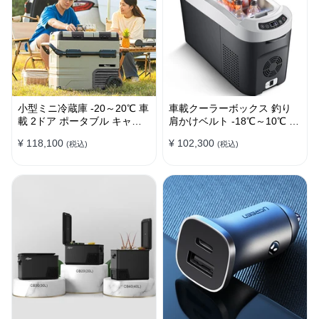
小型ミニ冷蔵庫 -20～20℃ 車
車載クーラーボックス 釣り
載 2ドア ポータブル キャン
肩かけベルト -18℃～10℃ 冷
プ アウトドア 車中泊 静音
凍冷蔵庫 車中泊 キャンプ 家
¥ 118,100
¥ 102,300
(税込)
(税込)
庭用