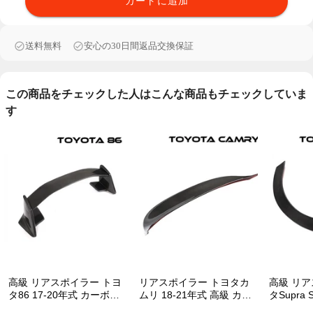
カートに追加
送料無料
安心の30日間返品交換保証
この商品をチェックした人はこんな商品もチェックしていま
す
高級 リアスポイラー トヨ
リアスポイラー トヨタカ
高級 リア
タ86 17-20年式 カーボン
ムリ 18-21年式 高級 カー
タSupra 
ファイバー 貼り付け装着
ボンファイバー
式 カーボ