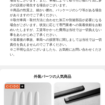
場合もございます。また、車種によって取り付け後の寸法に多
少の誤差が発生する場合がございます。
※
商品の性質上、細かい擦れ、パッケージのシワ等がある場合
がありますのでご了承ください。
※取付車両・取付方法に合わせた加工や別途部品が必要になる
場合がございます。
状況に応じて専門業者への装着依頼をお勧
めいたしますが、工賃等かかった費用は当社では一切負えない
事をあらかじめご了承ください。
※
装着後の事故、車両への損害等に関しましては
当社
では一切
責任を負えませんのでご了承ください。
※
ご不明な点がございましたら、お気軽にお問い合わせくださ
い。
外装パーツの人気商品