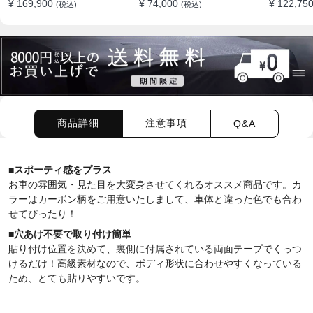
¥ 169,900
¥ 74,000
¥ 122,75
(税込)
(税込)
着
商品詳細
注意事項
Q&A
■
スポーティ感をプラス
お車の雰囲気・見た目を大変身させてくれるオススメ商品です。カ
ラーはカーボン柄をご用意いたしまして、車体と違った色でも合わ
せてぴったり！
■
穴あけ不要で取り付け簡単
貼り付け位置を決めて、裏側に付属されている両面テープでくっつ
けるだけ
！高級素材なので、ボディ形状に合わせやすくなっている
ため、とても貼りやすいです。