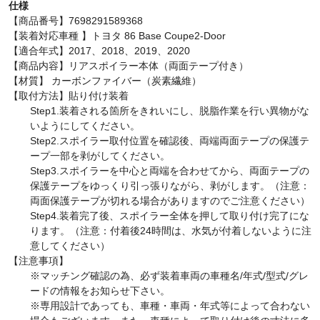
仕様
【商品番号】7698291589368
【装着対応車種 】トヨタ 86 Base Coupe2-Door
【適合年式】2017、2018、2019、2020
【商品内容】リアスポイラー本体（両面テープ付き）
【材質】 カーボンファイバー（炭素繊維）
【取付方法】貼り付け装着
Step1.装着される箇所をきれいにし、脱脂作業を行い異物がな
いようにしてください。
S
tep2.
スポイラー取付位置を確認後、両端両面テープの保護テ
ープ一部を剥がし
てください。
S
tep3.
スポイラーを中心と両端を合わせてから、両面テープの
保護テープをゆっくり引っ張りながら、剥がします。（注意：
両面保護テープが切れる場合がありますのでご注意ください）
S
tep4.
装着完了後、スポイラー全体を押して取り付け完了にな
ります。（注意：付着後24時間は、水気が付着しないように注
意してください）
【注意事項】
※マッチング確認の為、必ず装着車両の車種名/年式/型式/グレ
ードの情報をお知らせ下さい。
※専用設計であっても、車種・車両・年式等によって合わない