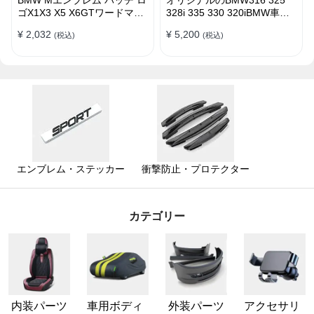
ゴX1X3 X5 X6GTワードマー
328i 335 330 320iBMW車の
クGTシリーズXシリーズリア
ラベルステッカー エンブレム
¥ 2,032
¥ 5,200
(税込)
(税込)
ラベルBMWリアラベル
バッチ ロゴ
エンブレム・ステッカー
衝撃防止・プロテクター
カテゴリー
内装パーツ
車用ボディ
外装パーツ
アクセサリ