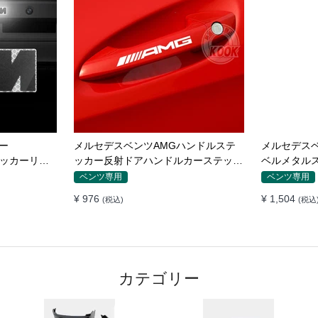
ー
メルセデスベンツAMGハンドルステ
メルセデス
ステッカーリア
ッカー反射ドアハンドルカーステッカ
ベルメタル
準ステッカー
ー
スGLAGLE 
ベンツ専用
ベンツ専用
¥ 976
¥ 1,504
(税込)
(税込
カテゴリー