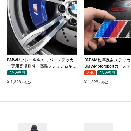
BMWMブレーキキャリパーステッカ
BMWM標準反射ステッカ
ー専用高温耐性 高温プレミアムキャ
BMWMotorsportカー
ストビニール
テールロゴ修正サイド標
BMW専用
人気
BMW専用
¥ 1,328
¥ 1,328
(税込)
(税込)