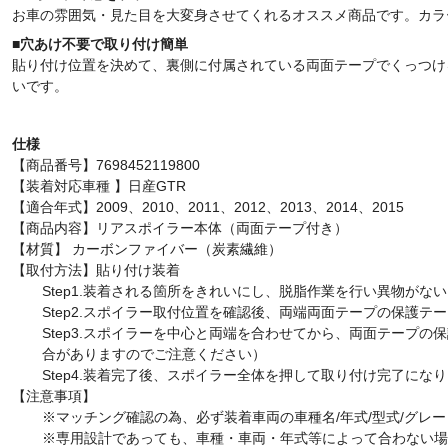
お車の雰囲気・見た目を大変身させてくれるオススメ商品です。カラ
■
穴あけ不要で取り付け簡単
貼り付け位置を決めて、裏側に付属されている両面テープでくっつけ
いです。
仕様
【商品番号】7698452119800
【装着対応車種 】日産GTR
【適合年式】2009、
2010、2011、2012、2013、2014、2015
【商品内容】リアスポイラー本体（両面テープ付き）
【材質】 カーボンファイバー（炭素繊維）
【取付方法】貼り付け装着
Step1.装着される箇所をきれいにし、脱脂作業を行い異物がな
S
tep2.
スポイラー取付位置を確認後、両端両面テープの保護テー
S
tep3.
スポイラーを中心と両端を合わせてから、両面テープの保
合がありますのでご注意ください）
S
tep4.
装着完了後、スポイラー全体を押して取り付け完了になり
【注意事項】
※マッチング確認の為、必ず装着車両の車種名/年式/型式/グレ
※専用設計であっても、車種・車両・年式等によって合わない場