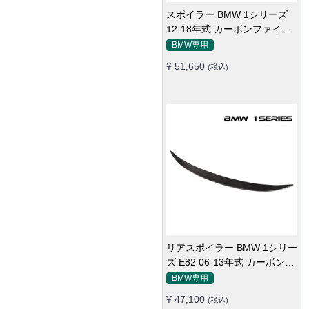
リアスポイラー BMW 3シリー
ズ GT 13-18年式 カーボンフ
ァイバー 貼り付け装着
BMW専用
¥ 64,300
(税込)
スポイラー BMW 3シリーズ
GT 14-16年式 カーボンファ
イバー リアウイング
BMW専用
¥ 66,050
(税込)