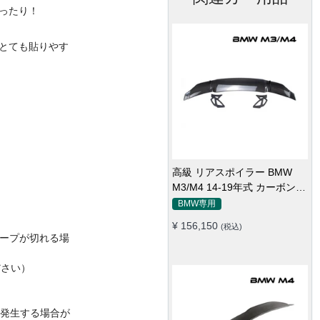
ったり！
とても貼りやす
リアスポイラー BMW 2シリー
ズ 14-17年式 カーボンファイ
バー 貼り付け装着
BMW専用
¥ 54,400
(税込)
ープが切れる場
ださい）
発生する場合が