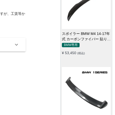
すが、工賃等か
リアスポイラー BMW 3シリー
ズGT 14-16年式 カーボンフ
ァイバー 貼り付け装着
BMW専用
¥ 55,900
(税込)