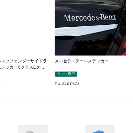
ベンツフェンダーサイドラ
メルセデステールステッカー
ステッカーCクラスEクラ
CLAGLKAMG外装
ベンツ専用
¥ 2,032
)
(税込)