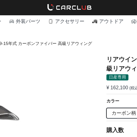
ー
外装パーツ
アクセサリー
アウトドア
09-15年式 カーボンファイバー 高級リアウィング
リアウイング
級リアウィ
日産専用
¥ 162,100
(税
カラー
カーボン柄
購入数