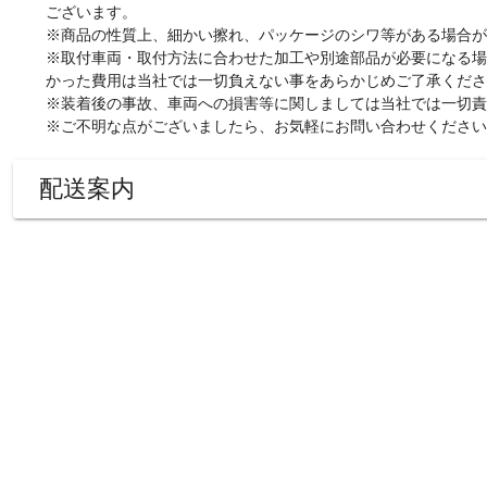
ございます。
※
商品の性質上、細かい擦れ、パッケージのシワ等がある場合が
※取付車両・取付方法に合わせた加工や別途部品が必要になる場
かった費用は当社では一切負えない事をあらかじめご了承くださ
※
装着後の事故、車両への損害等に関しましては
当社
では一切責
※
ご不明な点がございましたら、お気軽にお問い合わせください
配送案内