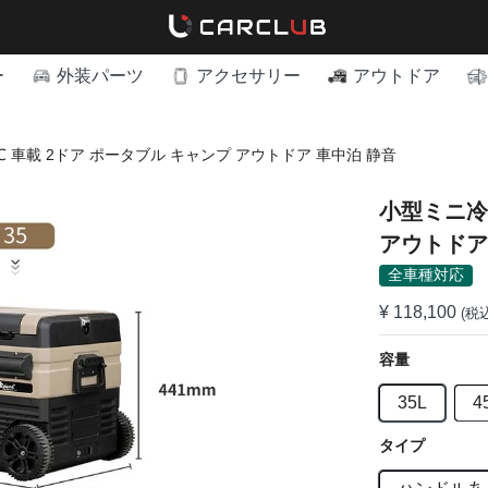
ー
外装パーツ
アクセサリー
アウトドア
℃ 車載 2ドア ポータブル キャンプ アウトドア 車中泊 静音
小型ミニ冷蔵庫 -20～20℃ 車載 2ドア
アウトドア
全車種対応
¥ 118,100
(税
容量
35L
4
タイプ