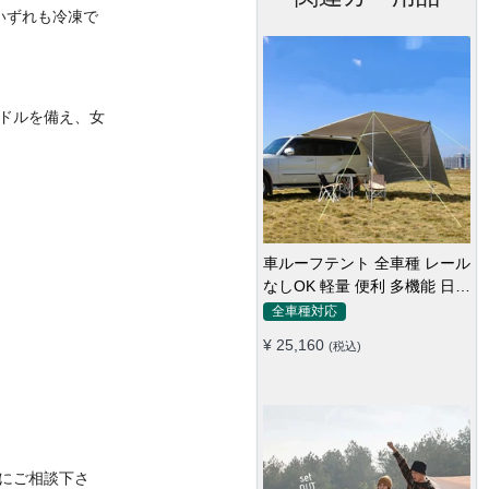
いずれも冷凍で
ドルを備え、女
小型ミニ冷蔵庫 -20～20℃ 車
載 2ドア ポータブル キャンプ
アウトドア 車中泊 静音
全車種対応
¥ 118,100
(税込)
にご相談下さ