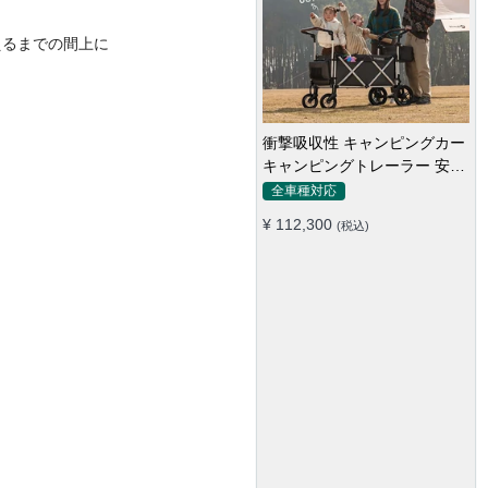
えるまでの間上に
車載クーラーボックス 釣り 肩
かけベルト -18℃～10℃ 冷凍
冷蔵庫 車中泊 キャンプ 家庭
全車種対応
用
¥ 102,300
(税込)