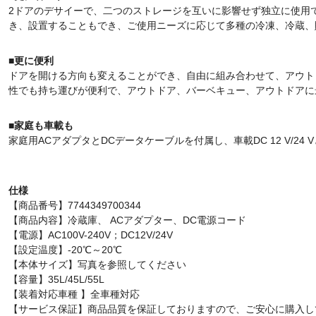
2ドアのデサイーで、二つのストレージを互いに影響せず独立に使用
き、設置することもでき、ご使用ニーズに応じて多種の冷凍、冷蔵、
■更に便利
ドアを開ける方向も変えることができ、自由に組み合わせて、アウト
性でも持ち運びが便利で、アウトドア、バーベキュー、アウトドアに
■家庭も車載も
家庭用ACアダプタとDCデータケーブルを付属し、車載DC 12 V/24 Vと
仕様
【商品番号】7744349700344
【商品内容】冷蔵庫、 ACアダプター、DC電源コード
【電源】AC100V-240V；DC12V/24V
【設定温度】-20℃～20℃
【本体サイズ】写真を参照してください
【容量】35L/45L/55L
【装着対応車種 】全車種対応
【サービス保証】商品品質を保証しておりますので、ご安心に購入し