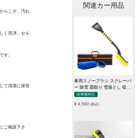
関連カー用品
からこそ、汚れ
しく洗浄。セル
です。
。
車用スノーブラシ スクレーパ
して清潔に保管
ー 除雪 霜取り 雪落とし 収納
ボックス付き 2in1
全車種対応
¥ 4,550
(税込)
にご相談下さ