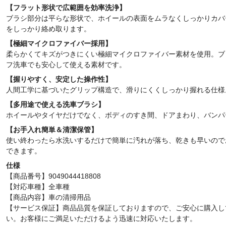
【フラット形状で広範囲を効率洗浄】
ブラシ部分は平らな形状で、ホイールの表面をムラなくしっかりカバ
をしっかり絡め取ります。
【極細マイクロファイバー採用】
柔らかくてキズがつきにくい極細マイクロファイバー素材を使用。ブ
フ洗車でも安心して使える素材です。
【握りやすく、安定した操作性】
人間工学に基づいたグリップ構造で、滑りにくくしっかり握れる仕様
【多用途で使える洗車ブラシ】
ホイールやタイヤだけでなく、ボディのすき間、ドアまわり、バンパ
【お手入れ簡単＆清潔保管】
使い終わったら水洗いするだけで簡単に汚れが落ち、乾きも早いので
できます。
仕様
【商品番号】9049044418808
【対応車種】全車種
【商品内容】車の清掃用品
【サービス保証】商品品質を保証しておりますので、ご安心に購入し
い。お客様にご満足いただけるよう迅速に対応いたします。