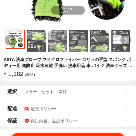
1
/
7
ASTA 洗車グローブ マイクロファイバー ゴリラの手型 スポンジ ボ
ディー用 傷防止 吸水速乾 手洗い 洗車用品 車 バイク 洗車グッズ 掃
除 手袋型 洗車タオル代用 1個入り
1,182
¥
(税込)
選択
カラー、セット、素材
配達
配送ポリシー
保証
保証内容、返品ポリシー