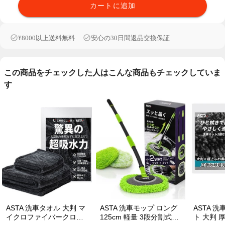
カートに追加
¥8000以上送料無料
安心の30日間返品交換保証
この商品をチェックした人はこんな商品もチェックしていま
す
ASTA 洗車タオル 大判 マ
ASTA 洗車モップ ロング
ASTA 洗車ミット 2個セッ
イクロファイバークロス
125cm 軽量 3段分割式
ト 大判 