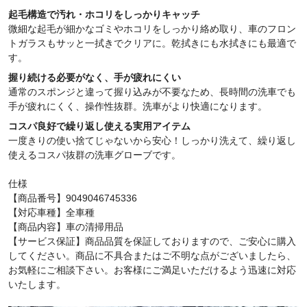
起毛構造で汚れ・ホコリをしっかりキャッチ
微細な起毛が細かなゴミやホコリをしっかり絡め取り、車のフロン
トガラスもサッと一拭きでクリアに。乾拭きにも水拭きにも最適で
す。
握り続ける必要がなく、手が疲れにくい
通常のスポンジと違って握り込みが不要なため、長時間の洗車でも
手が疲れにくく、操作性抜群。洗車がより快適になります。
コスパ良好で繰り返し使える実用アイテム
一度きりの使い捨てじゃないから安心！しっかり洗えて、繰り返し
使えるコスパ抜群の洗車グローブです。
仕様
【商品番号】9049046745336
【対応車種】全車種
【商品内容】車の清掃用品
【サービス保証】商品品質を保証しておりますので、ご安心に購入
してください。商品に不具合またはご不明な点がございましたら、
お気軽にご相談下さい。お客様にご満足いただけるよう迅速に対応
いたします。