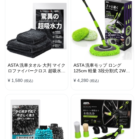
ASTA 洗車タオル 大判 マイク
ASTA 洗車モップ ロング
ロファイバークロス 超吸水ツ
125cm 軽量 3段分割式 2WAY
イストパイル 洗車クロス 傷
洗車ブラシ スポンジ 高吸水
¥ 1,580
¥ 4,280
(税込)
(税込)
防止 両面使える
マイクロファイバー 脚立不要
110°可動ヘッド 15°カーブ設
計 伸縮 傷つかない 車用 ルー
フ・ボディ対応