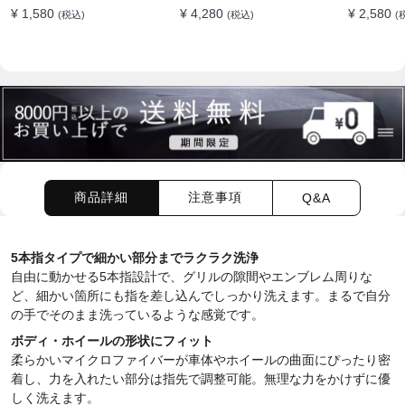
超吸水ツイストパイル 洗
2WAY 洗車ブラシ スポン
泡をしっ
¥ 1,580
¥ 4,280
¥ 2,580
(税込)
(税込)
(
車クロス 傷防止 両面使え
ジ 高吸水 マイクロファイ
車スポン
る
バー 脚立不要 110°可動
イバー 洗車
ヘッド 15°カーブ設計 伸
きにくい 
縮 傷つかない 車用 ルー
ホイール対
フ・ボディ対応
に使い分
商品詳細
注意事項
Q&A
5本指タイプで細かい部分までラクラク洗浄
自由に動かせる5本指設計で、グリルの隙間やエンブレム周りな
ど、細かい箇所にも指を差し込んでしっかり洗えます。まるで自分
の手でそのまま洗っているような感覚です。
ボディ・ホイールの形状にフィット
柔らかいマイクロファイバーが車体やホイールの曲面にぴったり密
着し、力を入れたい部分は指先で調整可能。無理な力をかけずに優
しく洗えます。