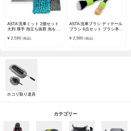
ASTA 洗車ミット 2個セット
ASTA 洗車ブラシ ディテール
大判 厚手 泡立ち抜群 泡をし
ブラシ 6点セット ブラシ本体
っかりキープ 洗車スポンジ
2本 替えヘッド2個 アダプタ
¥ 2,580
¥ 2,980
(税込)
(税込)
マイクロファイバー 洗車グロ
ー2個 車内外 ホイール ダッ
ーブ 傷つきにくい ボディ ガ
シュボード
ラス ホイール対応 洗車 用途
別に使い分け 2個セット
ホコリ取り道具
カテゴリー