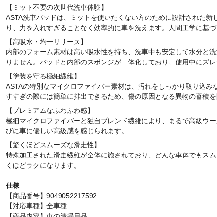
【ミット不要の次世代洗車体験】
ASTA洗車パッドは、ミットを使いたくない方のために設計された
り、力を入れすぎることなく効率的に車を洗えます。人間工学に基づ
【高吸水・均一リリース】
内部のフォーム素材は高い吸水性を持ち、洗車中も安定して水分と洗
りません。パッドと内部のスポンジが一体化しており、使用中にズレ
【塗装を守る極細繊維】
ASTAの特別なマイクロファイバー素材は、汚れをしっかり取り込
すすぎの際には簡単に排出できるため、傷の原因となる異物の蓄積を
【プレミアムなふわふわ感】
極細マイクロファイバーと独自ブレンド繊維により、まるで高級ウー
びに車に優しい高級感を感じられます。
【驚くほどスムーズな滑走性】
特殊加工された滑走繊維が全体に施されており、どんな車体でもスム
くほどラクになります。
仕様
【商品番号】9049052217592
【対応車種】全車種
【商品内容】車の清掃用品