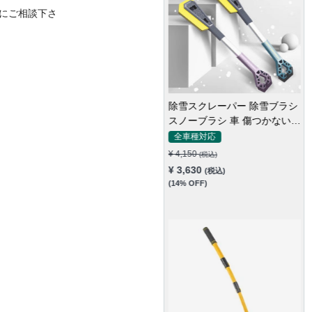
にご相談下さ
除雪スクレーパー 除雪ブラシ
スノーブラシ 車 傷つかない
2in1多機能 車雪かき雪対策 除
全車種対応
雪 除霜 除氷 回転可能 軽量 携
¥ 4,150
(税込)
帯便利
¥ 3,630
(税込)
(14% OFF)