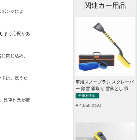
関連カー用品
スポンジによ
しまう心配があ
内に閉じ込め、
ッドは、洗うた
車用スノーブラシ スクレーパ
ー 除雪 霜取り 雪落とし 収納
ボックス付き 2in1
全車種対応
。洗車作業が驚
¥ 4,550
(税込)