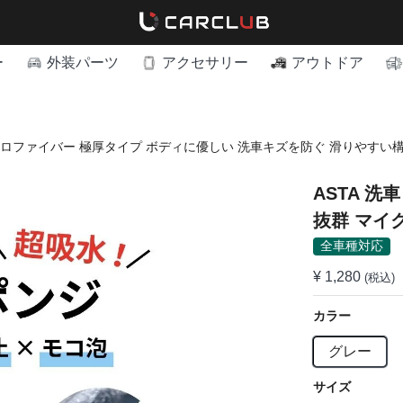
ー
外装パーツ
アクセサリー
アウトドア
ロファイバー 極厚タイプ ボディに優しい 洗車キズを防ぐ 滑りやすい構造 手洗
ASTA 
抜群 マイ
キズを防ぐ 
全車種対応
¥ 1,280
(税込)
カラー
グレー
サイズ