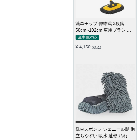
洗車モップ 伸縮式 3段階
50cm~102cm 車用ブラシ 高
品質シェニール 柔らかい
全車種対応
¥ 4,150
(税込)
洗車スポンジ シェニール製 泡
立ちやすい 吸水 速乾 汚れ落