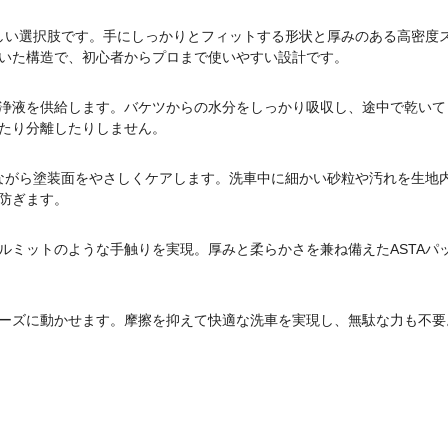
新しい選択肢です。手にしっかりとフィットする形状と厚みのある高密度
いた構造で、初心者からプロまで使いやすい設計です。
浄液を供給します。バケツからの水分をしっかり吸収し、途中で乾いて
たり分離したりしません。
みながら塗装面をやさしくケアします。洗車中に細かい砂粒や汚れを生地
防ぎます。
ルミットのような手触りを実現。厚みと柔らかさを兼ね備えたASTAパ
ーズに動かせます。摩擦を抑えて快適な洗車を実現し、無駄な力も不要