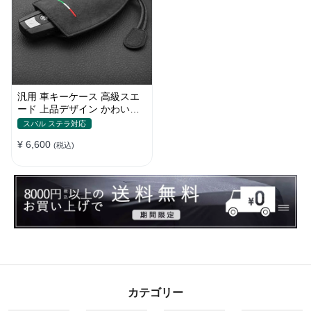
汎用 車キーケース 高級スエ
ード 上品デザイン かわいい
傷 汚れ防止 高級 オシャレ キ
スバル ステラ対応
ーホルダー
¥ 6,600
(税込)
カテゴリー