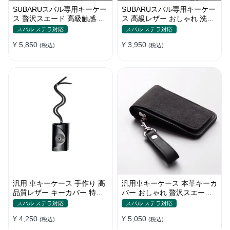
SUBARUスバル専用キーケー
SUBARUスバル専用キーケー
ス 贅沢スエード 高級触感 エ
ス 高級レザー おしゃれ 洗練
リートデザイン キーホルダー
デザイン キーカバー
スバル ステラ対応
スバル ステラ対応
キーカバー
¥ 5,850
¥ 3,950
(税込)
(税込)
汎用 車キーケース 手作り 高
汎用車キーケース 本革キーカ
品質レザー キーカバー 特別
バー おしゃれ 贅沢スエード
デザイン 手触りいい
格好良いデザイン
スバル ステラ対応
スバル ステラ対応
¥ 4,250
¥ 5,050
(税込)
(税込)