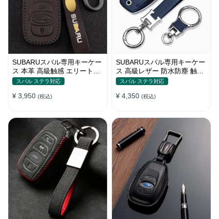
SUBARUスバル専用キーケー
SUBARUスバル専用キーケー
ス 本革 高級触感 エリート感
ス 高級レザー 防水防塵 触感
ジャストフィット キーカバー
一流 ビジネス風 キーカバー
スバル ステラ対応
スバル ステラ対応
キーホルダー
¥ 3,950
¥ 4,350
(税込)
(税込)