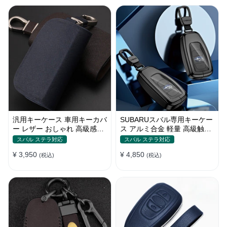
汎用キーケース 車用キーカバ
SUBARUスバル専用キーケー
ー レザー おしゃれ 高級感抜
ス アルミ合金 軽量 高級触感
群 ロゴオーダーメイド
洗練デザイン キーカバー
スバル ステラ対応
スバル ステラ対応
¥ 3,950
¥ 4,850
(税込)
(税込)