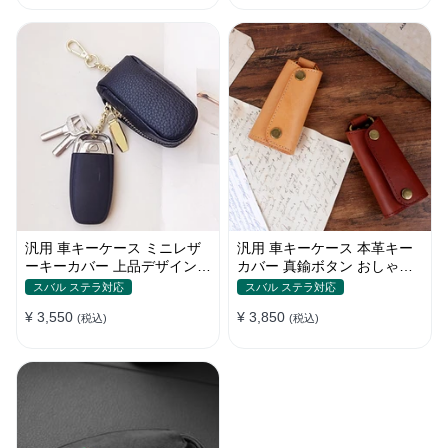
汎用 車キーケース ミニレザ
汎用 車キーケース 本革キー
ーキーカバー 上品デザイン
カバー 真鍮ボタン おしゃれ
かわいい マカロン色
シンプルデザイン
スバル ステラ対応
スバル ステラ対応
¥ 3,550
¥ 3,850
(税込)
(税込)