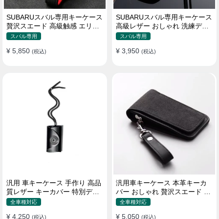
SUBARUスバル専用キーケース
SUBARUスバル専用キーケース
贅沢スエード 高級触感 エリー
高級レザー おしゃれ 洗練デザ
トデザイン キーホルダー キー
イン キーカバー
スバル専用
スバル専用
カバー
¥ 5,850
¥ 3,950
(税込)
(税込)
汎用 車キーケース 手作り 高品
汎用車キーケース 本革キーカ
質レザー キーカバー 特別デザ
バー おしゃれ 贅沢スエード 格
イン 手触りいい
好良いデザイン
全車種対応
全車種対応
¥ 4,250
¥ 5,050
(税込)
(税込)