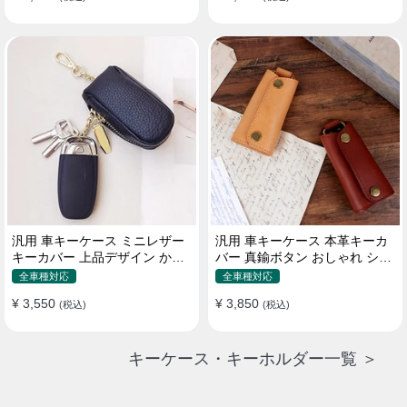
汎用 車キーケース ミニレザー
汎用 車キーケース 本革キーカ
キーカバー 上品デザイン かわ
バー 真鍮ボタン おしゃれ シン
いい マカロン色
プルデザイン
全車種対応
全車種対応
¥ 3,550
¥ 3,850
(税込)
(税込)
キーケース・キーホルダー一覧 ＞