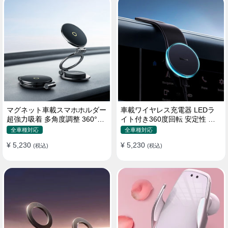
マグネット車載スマホホルダー
車載ワイヤレス充電器 LEDラ
超強力吸着 多角度調整 360°回
イト付き360度回転 安定性 粘
転な台座 車用ホルダー 折りた
着ゲル吸盤＆エアコン吹き出し
全車種対応
全車種対応
たみ式 片手操作 安定 落ちない
口式兼用 片手操作 置くだけワ
¥ 5,230
¥ 5,230
全機種対応
(税込)
イヤレス充電 スマホホルダー
(税込)