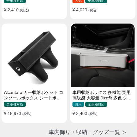
全車種対応
人気
全車種対応
¥ 2,410
¥ 4,020
(税込)
(税込)
Alcantara カー収納ポケット コ
車用収納ボックス 多機能 実用
ンソールボックス シートポケ
高級感 大容量 Justfit 多色 シー
ット 隙間ポケットセット
トポケット ギャップ 隙間収納
全車種対応
汎用
全車種対応
¥ 15,970
¥ 3,400
(税込)
(税込)
車内飾り・収納・グッズ一覧 ＞