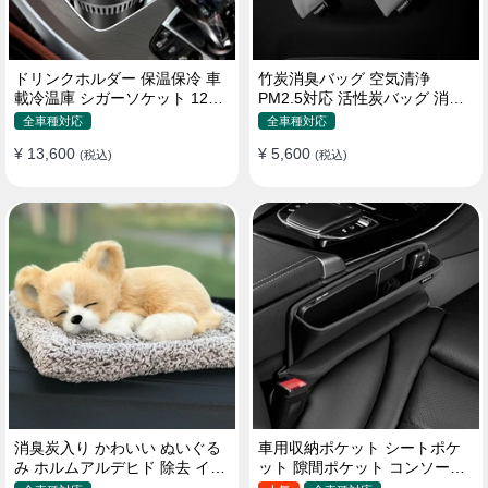
ドリンクホルダー 保温保冷 車
竹炭消臭バッグ 空気清浄
載冷温庫 シガーソケット 12V
PM2.5対応 活性炭バッグ 消臭
車用 車中泊
車用 デオドラント 繰り返し使
全車種対応
全車種対応
用可
¥ 13,600
¥ 5,600
(税込)
(税込)
消臭炭入り かわいい ぬいぐる
車用収納ポケット シートポケ
み ホルムアルデヒド 除去 イン
ット 隙間ポケット コンソール
テリア 贈り物
ボックス カー用品