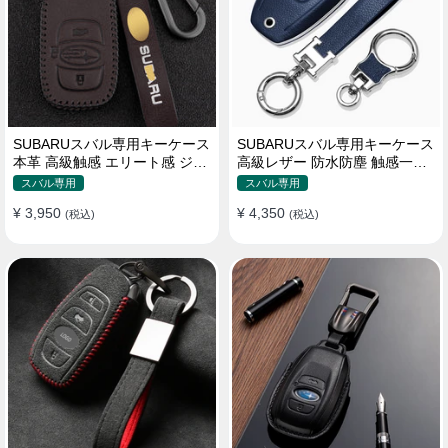
SUBARUスバル専用キーケース
SUBARUスバル専用キーケース
本革 高級触感 エリート感 ジャ
高級レザー 防水防塵 触感一流
ストフィット キーカバー
ビジネス風 キーカバー キーホ
スバル専用
スバル専用
ルダー
¥ 3,950
¥ 4,350
(税込)
(税込)