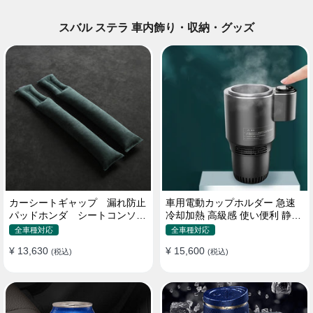
スバル ステラ 車内飾り・収納・グッズ
カーシートギャップ 漏れ防止
車用電動カップホルダー 急速
パッドホンダ シートコンソー
冷却加熱 高級感 使い便利 静音
ル 隙間 クッション
収納 飲み物
全車種対応
全車種対応
¥ 13,630
¥ 15,600
(税込)
(税込)