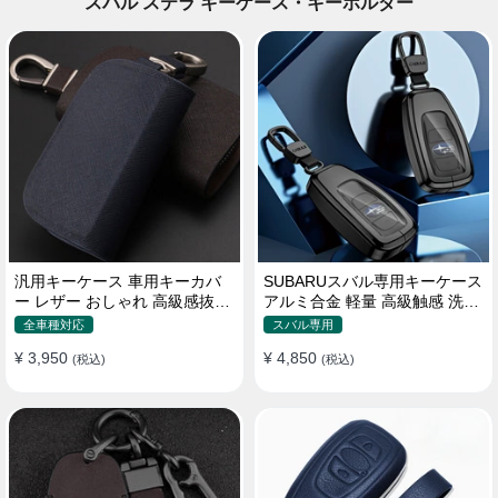
スバル ステラ キーケース・キーホルダー
汎用キーケース 車用キーカバ
SUBARUスバル専用キーケース
ー レザー おしゃれ 高級感抜群
アルミ合金 軽量 高級触感 洗練
ロゴオーダーメイド
デザイン キーカバー
全車種対応
スバル専用
¥ 3,950
¥ 4,850
(税込)
(税込)