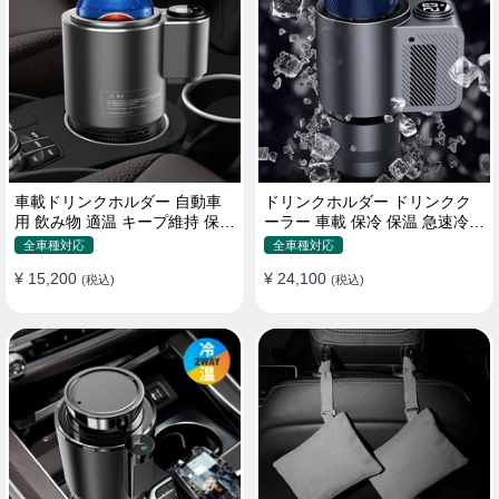
車載ドリンクホルダー 自動車
ドリンクホルダー ドリンクク
用 飲み物 適温 キープ維持 保温
ーラー 車載 保冷 保温 急速冷却
冷機能付き
缶対応
全車種対応
全車種対応
¥ 15,200
¥ 24,100
(税込)
(税込)