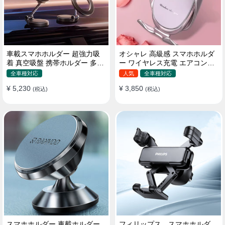
車載スマホホルダー 超強力吸
オシャレ 高級感 スマホホルダ
着 真空吸盤 携帯ホルダー 多角
ー ワイヤレス充電 エアコン吹
度調整 360°回転な台座 車用ホ
き出し口/ 吸盤タイプ 女性
全車種対応
人気
全車種対応
ルダー 折りたたみ式 片手操作
¥ 5,230
¥ 3,850
カー用品 全機種対応
(税込)
(税込)
スマホホルダー 車載ホルダー
フィリップス スマホホルダ