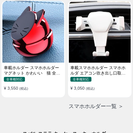
車載ホルダー スマホホルダー
車載スマホホルダー スマホホ
マグネット かわいい 猫 全機
ルダ エアコン吹き出し口取り
種 片手操作
付け 全機種 可愛い アニメ
全車種対応
全車種対応
¥ 3,550
¥ 3,050
(税込)
(税込)
スマホホルダー一覧 ＞