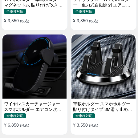
マグネット式 貼り付け/吹き出
ー 重力式自動開閉 エアコン
し口 合金 多機種対応
吹き出し口用 クリップ式 車
全車種対応
全車種対応
¥ 3,550
¥ 3,850
(税込)
(税込)
ワイヤレスカーチャージャー
車載ホルダー スマホホルダー
スマホホルダー エアコン吹き
貼り付けタイプ 3M滑り止めシ
出し口/ 貼り付け
リコンパッド 全機種
全車種対応
全車種対応
¥ 6,850
¥ 3,550
(税込)
(税込)