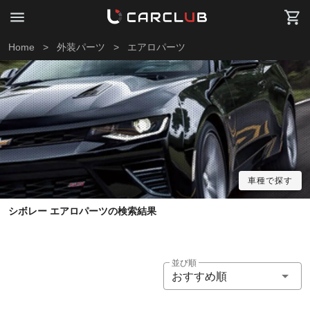
Home
>
外装パーツ
>
エアロパーツ
車種で探す
シボレー エアロパーツの検索結果
並び順
おすすめ順