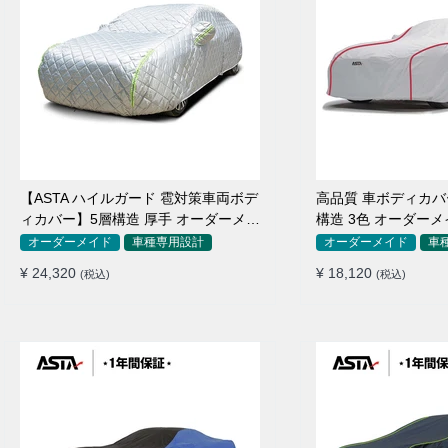
【ASTA ハイルガード 雹対策車両ボデ
高品質 車ボディカバー 
ィカバー】5層構造 厚手 オーダーメイ
構造 3色 オーダーメ
ド 凍結防止 防雪防風 極厚 防風ロープ
防水 四季
オーダーメイド
車種専用設計
オーダーメイド
車
付きボディカバー
¥ 24,320
¥ 18,120
(税込)
(税込)