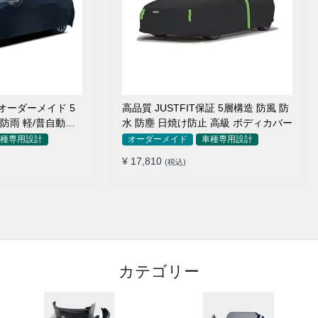
オーダーメイド 5
高品質 JUSTFIT保証 5層構造 防風 防
 防雨 軽/普自動車
水 防塵 日焼け防止 高級 ボディカバー
種専用設計
オーダーメイド
車種専用設計
¥ 17,810
(税込)
カテゴリー