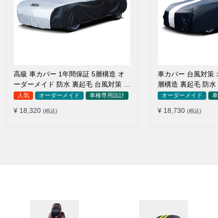
高級 車カバー 1年間保証 5層構造 オ
車カバー 台風対策 
ーダーメイド 防水 裏起毛 台風対策 黄
層構造 裏起毛 防水
砂対策 車種専用
SUV対応 おすすめ
人気
オーダーメイド
車種専用設計
オーダーメイド
車
¥ 18,320
¥ 18,730
(税込)
(税込)