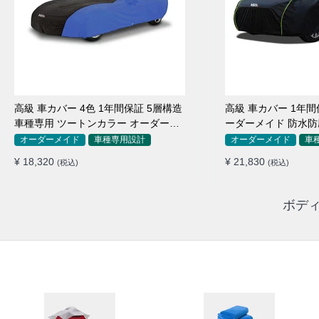
高級 車カバー 4色 1年間保証 5層構造
高級 車カバー 1年間
車種専用 ツートンカラー オーダーメ
ーダーメイド 防水防
イド 防水 耐久性
用
オーダーメイド
車種専用設計
オーダーメイド
車
¥ 18,320
¥ 21,830
(税込)
(税込)
ボディ