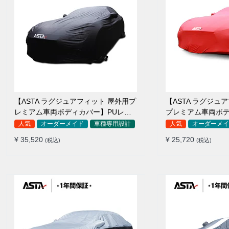
【ASTA ラグジュアフィット 屋外用プ
【ASTA ラグジュ
レミアム車両ボディカバー】PUレザ
プレミアム車両ボ
ー製 オーダーメイド 高級感 裏起毛車
ーメイド 最高級生地 柔かい 裏起
人気
オーダーメイド
車種専用設計
人気
オーダーメイ
カバー 強風対策
カバー
¥ 35,520
¥ 25,720
(税込)
(税込)