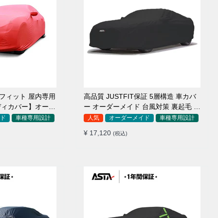
アフィット 屋内専用
高品質 JUSTFIT保証 5層構造 車カバ
ディカバー】オーダ
ー オーダーメイド 台風対策 裏起毛 防
毛車
水 耐久性 傷保護
ド
車種専用設計
人気
オーダーメイド
車種専用設計
¥ 17,120
(税込)