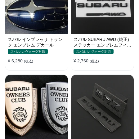
スバル インプレッサ トラン
スバル SUBARU AWD (純正)
ク エンブレム デカール
ステッカー エンブレムフィル
ム T6 グレードエンブレム
スバル レヴォーグ対応
スバル レヴォーグ対応
¥ 6,280
¥ 2,760
(税込)
(税込)