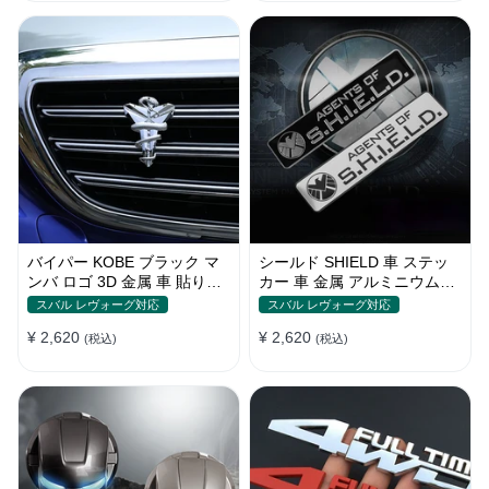
バイパー KOBE ブラック マ
シールド SHIELD 車 ステッ
ンバ ロゴ 3D 金属 車 貼り付
カー 車 金属 アルミニウム合
け 装飾 ステッカー
金 スクラッチオクルージョン
スバル レヴォーグ対応
スバル レヴォーグ対応
ステッカー
¥ 2,620
¥ 2,620
(税込)
(税込)