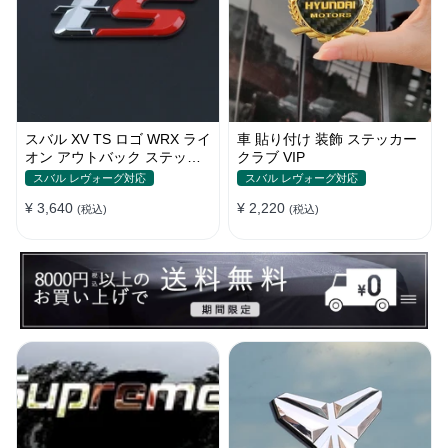
スバル XV TS ロゴ WRX ライ
車 貼り付け 装飾 ステッカー
オン アウトバック ステッカ
クラブ VIP
ー エンブレム
スバル レヴォーグ対応
スバル レヴォーグ対応
¥ 3,640
¥ 2,220
(税込)
(税込)