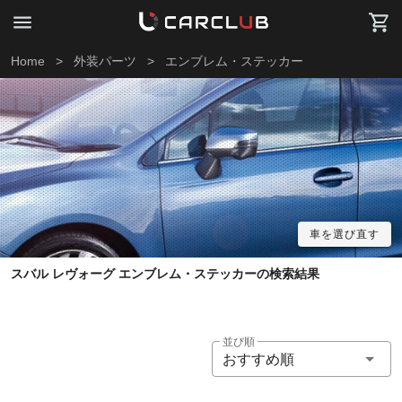
Home
>
外装パーツ
>
エンブレム・ステッカー
車を選び直す
スバル レヴォーグ エンブレム・ステッカーの検索結果
並び順
おすすめ順