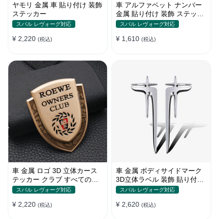
ヤモリ 金属 車 貼り付け 装飾
車 アルファベット ナンバー
ステッカー
金属 貼り付け 装飾 ステッカ
ー
スバル レヴォーグ対応
スバル レヴォーグ対応
¥ 2,220
¥ 1,610
(税込)
(税込)
車 金属 ロゴ 3D 立体カース
車 金属 ボディサイドマーク
テッカー クラブ すべての車
3D立体ラベル 装飾 貼り付け
種対応 カスタム サイドポス
ステッカー
スバル レヴォーグ対応
スバル レヴォーグ対応
ト
¥ 2,220
¥ 2,620
(税込)
(税込)