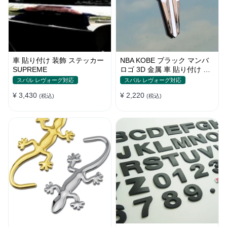
車 貼り付け 装飾 ステッカー
NBA KOBE ブラック マンバ
SUPREME
ロゴ 3D 金属 車 貼り付け 装
飾 ステッカー
スバル レヴォーグ対応
スバル レヴォーグ対応
¥ 3,430
¥ 2,220
(税込)
(税込)