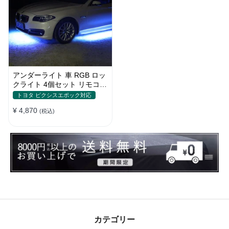
アンダーライト 車 RGB ロッ
クライト 4個セット リモコン
付き ボタンスイッチ付き 多
トヨタ ピクシスエポック対応
機能 車外装飾 車のシャーシ
¥ 4,870
装飾用 防水 おしゃれ
(税込)
カテゴリー