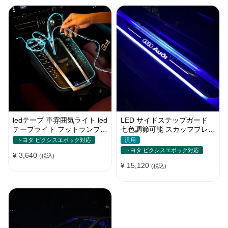
ledテープ 車雰囲気ライト led
LED サイドステップガード
テープライト フットランプ
七色調節可能 スカッフプレー
車内装飾 USB 3メートル
ト 自動変色 配線不要 自動変
トヨタ ピクシスエポック対応
汎用
色
トヨタ ピクシスエポック対応
¥ 3,640
(税込)
¥ 15,120
(税込)