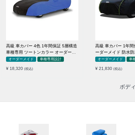
高級 車カバー 4色 1年間保証 5層構造
高級 車カバー 1年間
車種専用 ツートンカラー オーダーメ
ーダーメイド 防水防
イド 防水 耐久性
用
オーダーメイド
車種専用設計
オーダーメイド
車
¥ 18,320
¥ 21,830
(税込)
(税込)
ボディ