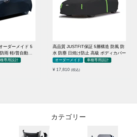
オーダーメイド 5
高品質 JUSTFIT保証 5層構造 防風 防
 防雨 軽/普自動車
水 防塵 日焼け防止 高級 ボディカバー
種専用設計
オーダーメイド
車種専用設計
¥ 17,810
(税込)
カテゴリー