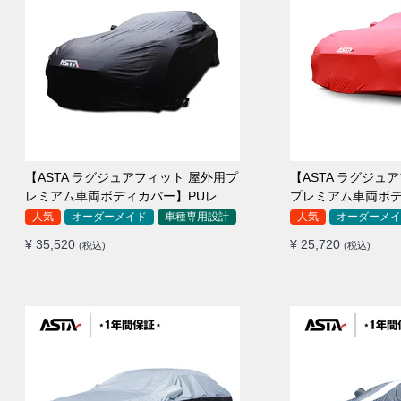
【ASTA ラグジュアフィット 屋外用プ
【ASTA ラグジュ
レミアム車両ボディカバー】PUレザ
プレミアム車両ボ
ー製 オーダーメイド 高級感 裏起毛車
ーメイド 最高級生地 柔かい 裏起
人気
オーダーメイド
車種専用設計
人気
オーダーメイ
カバー 強風対策
カバー
¥ 35,520
¥ 25,720
(税込)
(税込)