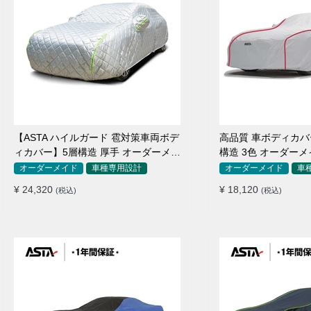
【ASTA ハイルガード 雹対策車両ボデ
高品質 車ボディカバー 
ィカバー】5層構造 厚手 オーダーメイ
構造 3色 オーダーメ
ド 凍結防止 防雪防風 極厚 防風ロープ
防水 四季
オーダーメイド
車種専用設計
オーダーメイド
車
付きボディカバー
¥ 24,320
¥ 18,120
(税込)
(税込)