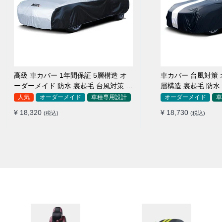
高級 車カバー 1年間保証 5層構造 オ
車カバー 台風対策 
ーダーメイド 防水 裏起毛 台風対策 黄
層構造 裏起毛 防水
砂対策 車種専用
SUV対応 おすすめ
人気
オーダーメイド
車種専用設計
オーダーメイド
車
¥ 18,320
¥ 18,730
(税込)
(税込)