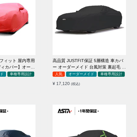
アフィット 屋内専用
高品質 JUSTFIT保証 5層構造 車カバ
ディカバー】オーダ
ー オーダーメイド 台風対策 裏起毛 防
毛車
水 耐久性 傷保護
ド
車種専用設計
人気
オーダーメイド
車種専用設計
¥ 17,120
(税込)