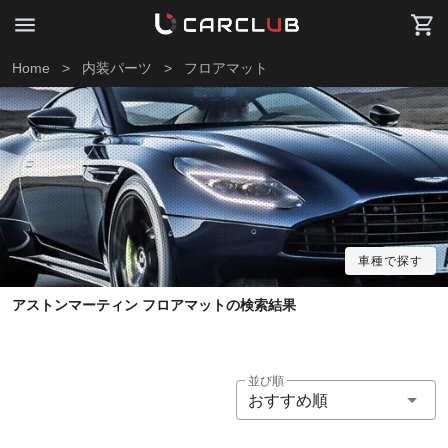
Home
>
内装パーツ
>
フロアマット
車種で探す
アストンマーティン フロアマットの検索結果
並び順
おすすめ順