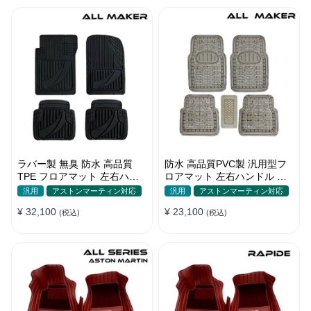
ラバー製 無臭 防水 高品質
防水 高品質PVC製 汎用型フ
TPE フロアマット 左右ハン
ロアマット 左右ハンドル 汚
ドル 厚手 汚れ防止 DIY
れ防止 DIY 滑り防止 耐久
汎用
アストンマーティン対応
汎用
アストンマーティン対応
¥ 32,100
¥ 23,100
(税込)
(税込)