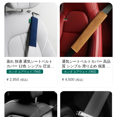
蒸れ 快適 通気シートベルト
通気シートベルトカバー 高品
カバー 12色 シンブル 圧迫感
質 シンブル 滑り止め 保護 肩
軽減 保護 肩当てパッド
当てパッド 圧迫感軽減
ホンダ エアウェイブ対応
ホンダ エアウェイブ対応
¥ 2,850
¥ 4,500
(税込)
(税込)