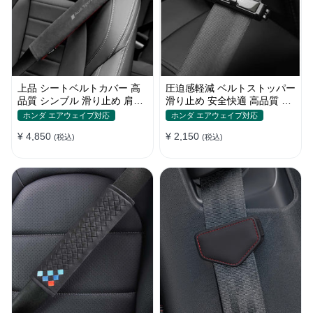
上品 シートベルトカバー 高
圧迫感軽減 ベルトストッパー
品質 シンブル 滑り止め 肩当
滑り止め 安全快適 高品質 テ
てパッド 圧迫感軽減
ープクリップ 快適 2個セット
ホンダ エアウェイブ対応
ホンダ エアウェイブ対応
¥ 4,850
¥ 2,150
(税込)
(税込)