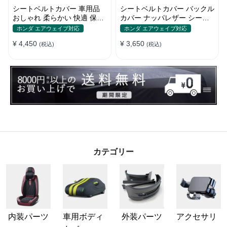
シートベルトカバー 車用品
シートベルトカバー バックル
おしゃれ 柔らかい 快適 保護
カバー ナッパレザー シート
肩当てパッド 圧迫感軽減
ベルトパッド 異音防止 傷防
ホンダ エアウェイブ対応
ホンダ エアウェイブ対応
止 マグネット式2個
¥ 4,450
¥ 3,650
(税込)
(税込)
カテゴリー
内装パーツ
車用ボディ
外装パーツ
アクセサリ