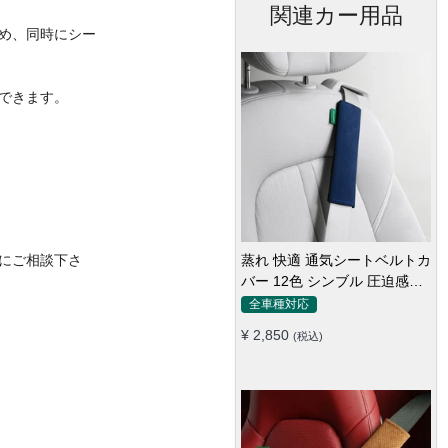
関連カー用品
め、同時にシー
できます。
にご相談下さ
蒸れ 快適 通気シートベルトカ
バー 12色 シンブル 圧迫感軽
減 保護 肩当てパッド
全車種対応
¥ 2,850
(税込)