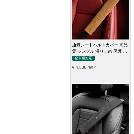
通気シートベルトカバー 高品
質 シンブル 滑り止め 保護 肩
当てパッド 圧迫感軽減
全車種対応
¥ 4,500
(税込)