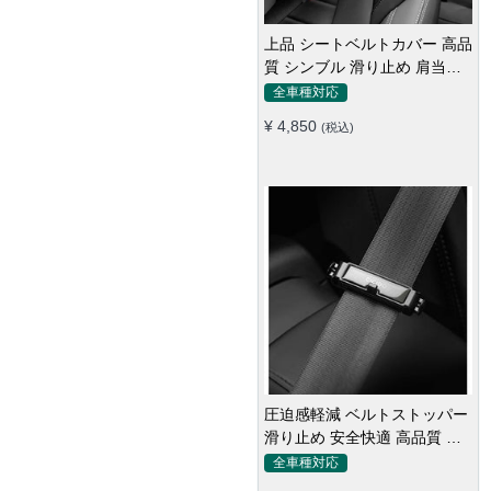
上品 シートベルトカバー 高品
質 シンブル 滑り止め 肩当て
パッド 圧迫感軽減
全車種対応
¥ 4,850
(税込)
圧迫感軽減 ベルトストッパー
滑り止め 安全快適 高品質 テ
ープクリップ 快適 2個セット
全車種対応