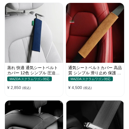
蒸れ 快適 通気シートベルト
通気シートベルトカバー 高品
カバー 12色 シンブル 圧迫感
質 シンブル 滑り止め 保護 肩
軽減 保護 肩当てパッド
当てパッド 圧迫感軽減
MAZDA スクラムワゴン対応
MAZDA スクラムワゴン対応
¥ 2,850
¥ 4,500
(税込)
(税込)