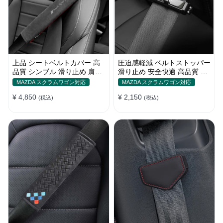
上品 シートベルトカバー 高
圧迫感軽減 ベルトストッパー
品質 シンブル 滑り止め 肩当
滑り止め 安全快適 高品質 テ
てパッド 圧迫感軽減
ープクリップ 快適 2個セット
MAZDA スクラムワゴン対応
MAZDA スクラムワゴン対応
¥ 4,850
¥ 2,150
(税込)
(税込)