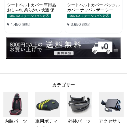
シートベルトカバー 車用品
シートベルトカバー バックル
おしゃれ 柔らかい 快適 保護
カバー ナッパレザー シート
肩当てパッド 圧迫感軽減
ベルトパッド 異音防止 傷防
MAZDA スクラムワゴン対応
MAZDA スクラムワゴン対応
止 マグネット式2個
¥ 4,450
¥ 3,650
(税込)
(税込)
カテゴリー
内装パーツ
車用ボディ
外装パーツ
アクセサリ