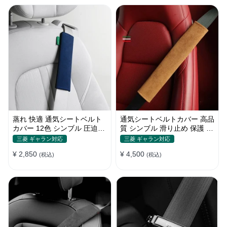
蒸れ 快適 通気シートベルト
通気シートベルトカバー 高品
カバー 12色 シンブル 圧迫感
質 シンブル 滑り止め 保護 肩
軽減 保護 肩当てパッド
当てパッド 圧迫感軽減
三菱 ギャラン対応
三菱 ギャラン対応
¥ 2,850
¥ 4,500
(税込)
(税込)