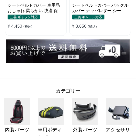
シートベルトカバー 車用品
シートベルトカバー バックル
おしゃれ 柔らかい 快適 保護
カバー ナッパレザー シート
肩当てパッド 圧迫感軽減
ベルトパッド 異音防止 傷防
三菱 ギャラン対応
三菱 ギャラン対応
止 マグネット式2個
¥ 4,450
¥ 3,650
(税込)
(税込)
カテゴリー
内装パーツ
車用ボディ
外装パーツ
アクセサリ