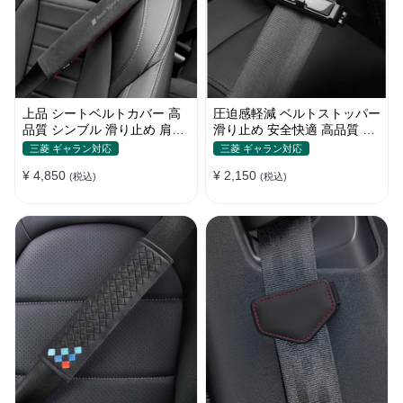
上品 シートベルトカバー 高
圧迫感軽減 ベルトストッパー
品質 シンブル 滑り止め 肩当
滑り止め 安全快適 高品質 テ
てパッド 圧迫感軽減
ープクリップ 快適 2個セット
三菱 ギャラン対応
三菱 ギャラン対応
¥ 4,850
¥ 2,150
(税込)
(税込)