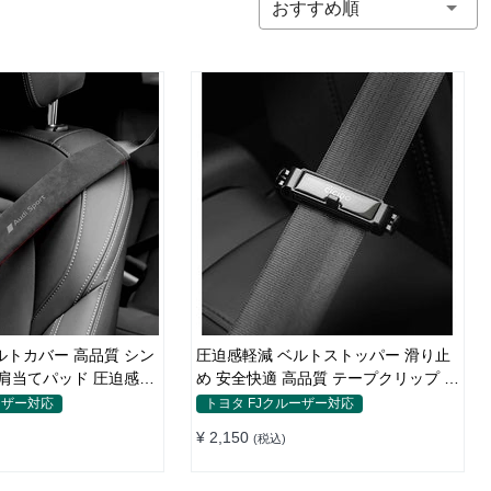
おすすめ順
ー 高品質 シン
圧迫感軽減 ベルトストッパー 滑り止
 肩当てパッド 圧迫感軽
め 安全快適 高品質 テープクリップ 快
適 2個セット
ーザー対応
トヨタ FJクルーザー対応
¥ 2,150
(税込)