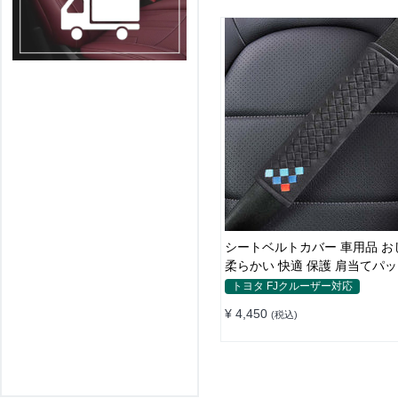
シートベルトカバー 車用品 おしゃれ
柔らかい 快適 保護 肩当てパッド 圧迫
感軽減
トヨタ FJクルーザー対応
¥ 4,450
(税込)