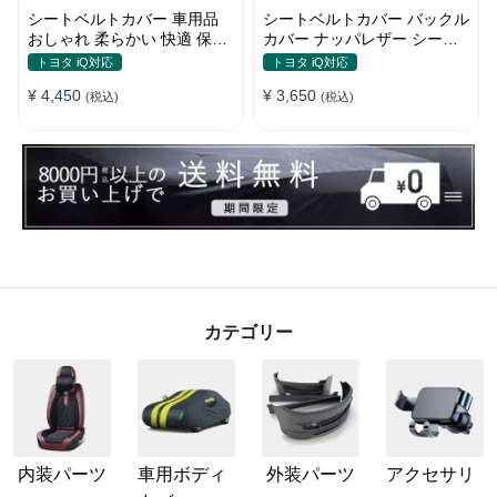
シートベルトカバー 車用品
シートベルトカバー バックル
おしゃれ 柔らかい 快適 保護
カバー ナッパレザー シート
肩当てパッド 圧迫感軽減
ベルトパッド 異音防止 傷防
トヨタ iQ対応
トヨタ iQ対応
止 マグネット式2個
¥ 4,450
¥ 3,650
(税込)
(税込)
カテゴリー
内装パーツ
車用ボディ
外装パーツ
アクセサリ