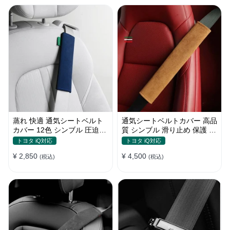
蒸れ 快適 通気シートベルト
通気シートベルトカバー 高品
カバー 12色 シンブル 圧迫感
質 シンブル 滑り止め 保護 肩
軽減 保護 肩当てパッド
当てパッド 圧迫感軽減
トヨタ iQ対応
トヨタ iQ対応
¥ 2,850
¥ 4,500
(税込)
(税込)