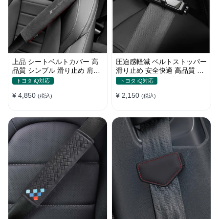
上品 シートベルトカバー 高
圧迫感軽減 ベルトストッパー
品質 シンブル 滑り止め 肩当
滑り止め 安全快適 高品質 テ
てパッド 圧迫感軽減
ープクリップ 快適 2個セット
トヨタ iQ対応
トヨタ iQ対応
¥ 4,850
¥ 2,150
(税込)
(税込)