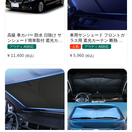
高級 車カバー 防水 日除け サ
車用サンシェード フロントガ
ンシェード簡単取付 遮光カー
ラス用 遮光カーテン 断熱 日
テン 日焼け対策 断熱 汎用
焼け 汎用 UVカット 取付簡単
アウディ A5対応
人気
アウディ A5対応
収納便利
¥ 11,400
¥ 5,960
(税込)
(税込)