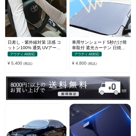
日差し・紫外線対策 涼感 コ
車用サンシェード 5秒だけ簡
ットン100% 通気 UVアーム
単取付 遮光カーテン 日焼け
カバー 美活計画
対策 断熱 汎用
アウディ A5対応
アウディ A5対応
¥ 5,400
¥ 4,800
(税込)
(税込)