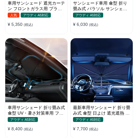
車用サンシェード 遮光カーテ
サンシェード車用 傘型 折り
ン フロントガラス用 プライ
畳み式 パラソル サンシェー
バシー保護 遮熱 日よけ 省エ
ド 簡単取付 遮光遮熱 車窓日
人気
アウディ A5対応
アウディ A5対応
ネ
よけ UVカット
¥ 5,350
¥ 6,030
(税込)
(税込)
車用サンシェード 折り畳み式
最新車用サンシェード 折り畳
傘型 UV・暑さ対策車用 フロ
み式 傘型 日よけ 遮光遮熱 放
ントカバー 収納簡単 おすす
熱効果倍増 収納ポーチ付き
アウディ A5対応
アウディ A5対応
め
¥ 8,400
¥ 7,700
(税込)
(税込)