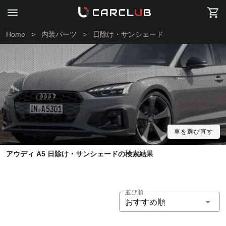
Home
>
内装パーツ
>
日除け・サンシェード
車を選び直す
アウディ A5 日除け・サンシェードの検索結果
並び順
おすすめ順