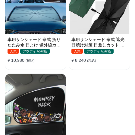
車用サンシェード 傘式 折り
車用サンシェード 傘式 遮光
たたみ傘 日よけ 紫外線カッ
日焼け対策 日差しカット 断
ト 車保護 車種汎用 収納便利
熱 遮光 窓ガラスブレーカー
人気
アウディ A5対応
人気
アウディ A5対応
付き 汎用 簡単取り付け 収納
¥ 10,980
¥ 8,240
(税込)
バッグ付き 便利グッズ 環境
(税込)
にやさしい