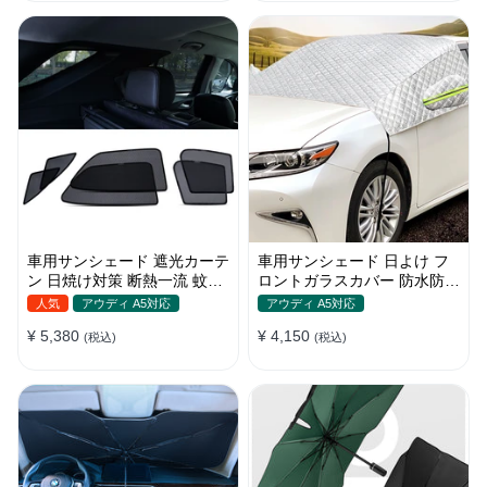
車用サンシェード 遮光カーテ
車用サンシェード 日よけ フ
ン 日焼け対策 断熱一流 蚊よ
ロントガラスカバー 防水防塵
け 汎用 マグネット付き 取付
遮光断熱 折畳 収納簡単 降雨
人気
アウディ A5対応
アウディ A5対応
簡単
雪対策
¥ 5,380
¥ 4,150
(税込)
(税込)