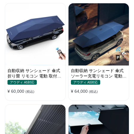
自動収納 サンシェード 傘式
自動収納 サンシェード 傘式
折り畳 リモコン 電動 取付簡
ソーラー充電リモコン 電動
単 汎用 防風
取付簡単 汎用
アウディ A5対応
アウディ A5対応
¥ 60,000
¥ 64,000
(税込)
(税込)