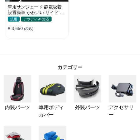
車用サンシェード 静電吸着
設置簡単 かわいい サイド ブ
ラインド 日除け 遮光 遮熱 プ
汎用
アウディ A5対応
ライバシー保護
¥ 3,650
(税込)
カテゴリー
内装パーツ
車用ボディ
外装パーツ
アクセサリ
カバー
ー