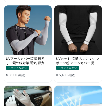
UVアームカバー涼感 日差
UVカット 涼感 ムレにくい ス
し・紫外線対策 通気 弾力 ス
ポーツ感 アームカバー 男女
ポーツ感 メンズ
汎用 xs-xxl
アウディ A5対応
アウディ A5対応
¥ 3,900
¥ 5,400
(税込)
(税込)