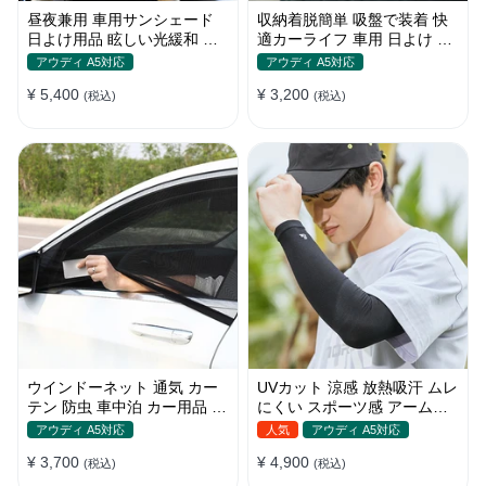
昼夜兼用 車用サンシェード
収納着脱簡単 吸盤で装着 快
日よけ用品 眩しい光緩和 長
適カーライフ 車用 日よけ 遮
時間運転 特殊遮光素材
光 UVカット 通気
アウディ A5対応
アウディ A5対応
¥ 5,400
¥ 3,200
(税込)
(税込)
ウインドーネット 通気 カー
UVカット 涼感 放熱吸汗 ムレ
テン 防虫 車中泊 カー用品 網
にくい スポーツ感 アームカ
戸 取付簡単
バー 男女汎用
アウディ A5対応
人気
アウディ A5対応
¥ 3,700
¥ 4,900
(税込)
(税込)