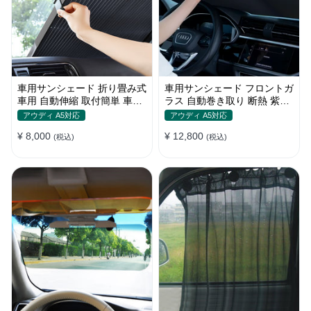
車用サンシェード 折り畳み式
車用サンシェード フロントガ
車用 自動伸縮 取付簡単 車中
ラス 自動巻き取り 断熱 紫外
泊 紫外線UVカット 仮眠 断熱
線 UVカット 取付収納便利
アウディ A5対応
アウディ A5対応
¥ 8,000
¥ 12,800
(税込)
(税込)