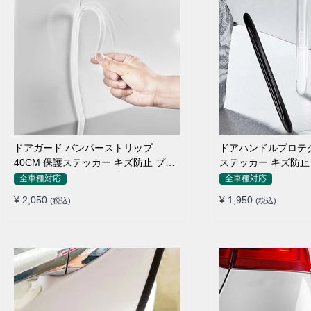
ドアガード バンパーストリップ
ドアハンドルプロテク
40CM 保護ステッカー キズ防止 プロ
ステッカー キズ防止 
テクターシール
枚セット
全車種対応
全車種対応
¥ 2,050
¥ 1,950
(税込)
(税込)