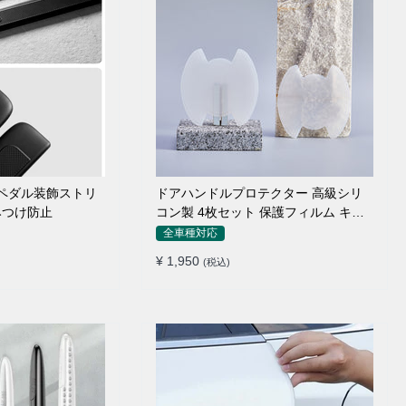
のペダル装飾ストリ
ドアハンドルプロテクター 高級シリ
みつけ防止
コン製 4枚セット 保護フィルム キズ
防止 全車種
全車種対応
¥ 1,950
(税込)