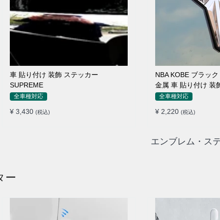
車 貼り付け 装飾 ステッカー
NBA KOBE ブラック
SUPREME
金属 車 貼り付け 装
全車種対応
全車種対応
¥ 3,430
¥ 2,220
(税込)
(税込)
エンブレム・ステ
ター