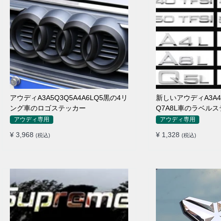
アウディA3A5Q3Q5A4A6LQ5黒の4リ
新しいアウディA3A4L 
ング車のロゴステッカー
Q7A8L車のラベル
排気量車のステッカ
アウディ専用
アウディ専用
ル
¥ 3,968
¥ 1,328
(税込)
(税込)