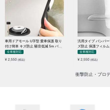
車用ドアモール U字型 愛車保護 取り
汎用タイプ バンパー
付け簡単 キズ防止 騒音低減 5m バン
ズ防止 保護フィルム
パーストリップ
ィット感抜群
全車種対応
全車種対応
¥ 2,550
¥ 2,550
(税込)
(税込)
衝撃防止・プロテ