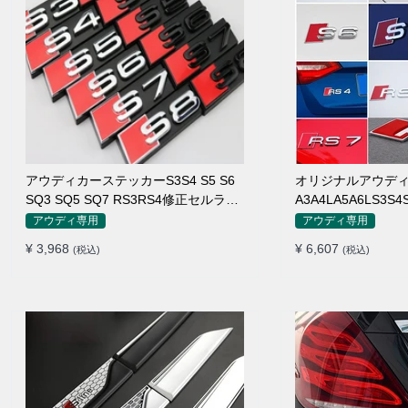
アウディカーステッカーS3S4 S5 S6
オリジナルアウデ
SQ3 SQ5 SQ7 RS3RS4修正セルラー
A3A4LA5A6LS3S4
ネットワークカーロゴ
テールスタンダー
アウディ専用
アウディ専用
ードトランクワー
¥ 3,968
¥ 6,607
(税込)
(税込)