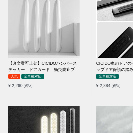
【改文案可上架】CICIDOバンパース
CICIDO車のドア
テッカー ドアガード 衝突防止プロ
ップドア保護の踏
テクター 耐スクラッチ シリカゲル
人気
全車種対応
全車種対応
¥ 2,260
¥ 2,384
(税込)
(税込)