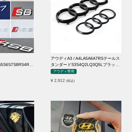
ィ
アウディA3 / A4LA5A6A7RSテールス
S5S6S7S8RS4RS6
タンダードS3S4Q2LQ3Q5Lブラック
ドリアカースタンダ
カースタンダード
アウディ専用
ドマーク
¥ 2,912
(税込)