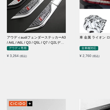
アウディaudiフェンダーステッカーA3
車 金属 ライオン 
/ A4L / A6L / Q3 / Q5L / Q7 / Q2Lデコ
ラティブカーステッカー
アウディ専用
全車種対応
¥ 3,264
¥ 2,760
(税込)
(税込)