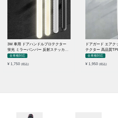
3M 車用 ドアハンドルプロテクター
ドアガード エアク
蛍光 ミラーバンパー 反射ステッカー
テクター 高品質TP
保護フィルム
付け簡単
全車種対応
全車種対応
¥ 1,750
¥ 1,950
(税込)
(税込)