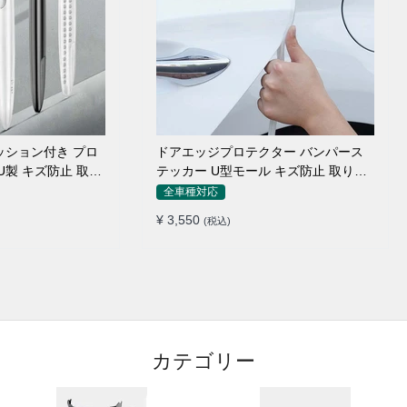
ッション付き プロ
ドアエッジプロテクター バンパース
U製 キズ防止 取り
テッカー U型モール キズ防止 取り付
け簡単 騒音低減
全車種対応
¥ 3,550
(税込)
カテゴリー