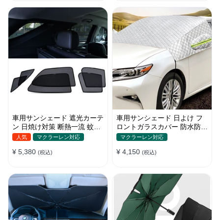
車用サンシェード 遮光カーテ
車用サンシェード 日よけ フ
ン 日焼け対策 断熱一流 蚊よ
ロントガラスカバー 防水防塵
け 汎用 マグネット付き 取付
遮光断熱 折畳 収納簡単 降雨
人気
マクラーレン対応
マクラーレン対応
簡単
雪対策
¥ 5,380
¥ 4,150
(税込)
(税込)