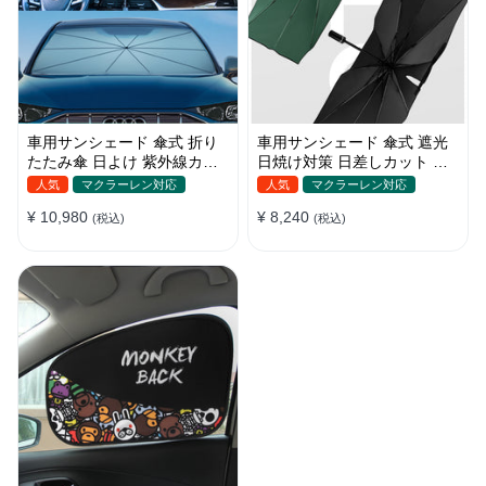
車用サンシェード 傘式 折り
車用サンシェード 傘式 遮光
たたみ傘 日よけ 紫外線カッ
日焼け対策 日差しカット 断
ト 車保護 車種汎用 収納便利
熱 遮光 窓ガラスブレーカー
人気
マクラーレン対応
人気
マクラーレン対応
付き 汎用 簡単取り付け 収納
¥ 10,980
¥ 8,240
(税込)
バッグ付き 便利グッズ 環境
(税込)
にやさしい