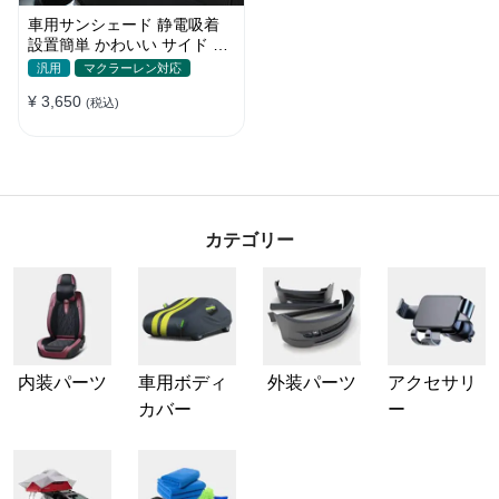
車用サンシェード 静電吸着
設置簡単 かわいい サイド ブ
ラインド 日除け 遮光 遮熱 プ
汎用
マクラーレン対応
ライバシー保護
¥ 3,650
(税込)
カテゴリー
内装パーツ
車用ボディ
外装パーツ
アクセサリ
カバー
ー