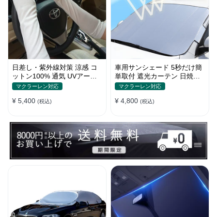
日差し・紫外線対策 涼感 コ
車用サンシェード 5秒だけ簡
ットン100% 通気 UVアーム
単取付 遮光カーテン 日焼け
カバー 美活計画
対策 断熱 汎用
マクラーレン対応
マクラーレン対応
¥ 5,400
¥ 4,800
(税込)
(税込)