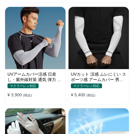
UVアームカバー涼感 日差
UVカット 涼感 ムレにくい ス
し・紫外線対策 通気 弾力 ス
ポーツ感 アームカバー 男女
ポーツ感 メンズ
汎用 xs-xxl
マクラーレン対応
マクラーレン対応
¥ 3,900
¥ 5,400
(税込)
(税込)