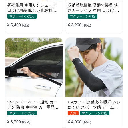
昼夜兼用 車用サンシェード
収納着脱簡単 吸盤で装着 快
日よけ用品 眩しい光緩和 長
適カーライフ 車用 日よけ 遮
時間運転 特殊遮光素材
光 UVカット 通気
マクラーレン対応
マクラーレン対応
¥ 5,400
¥ 3,200
(税込)
(税込)
ウインドーネット 通気 カー
UVカット 涼感 放熱吸汗 ムレ
テン 防虫 車中泊 カー用品 網
にくい スポーツ感 アームカ
戸 取付簡単
バー 男女汎用
マクラーレン対応
人気
マクラーレン対応
¥ 3,700
¥ 4,900
(税込)
(税込)