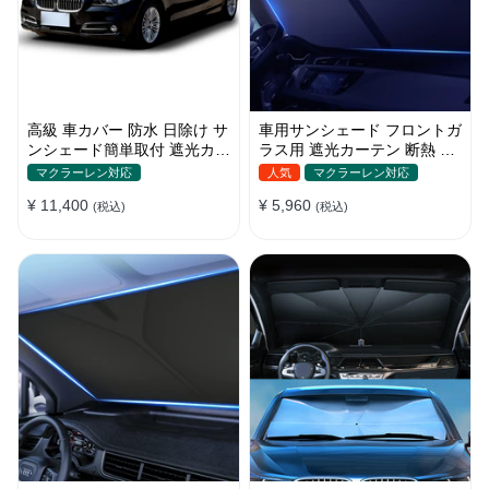
高級 車カバー 防水 日除け サ
車用サンシェード フロントガ
ンシェード簡単取付 遮光カー
ラス用 遮光カーテン 断熱 日
テン 日焼け対策 断熱 汎用
焼け 汎用 UVカット 取付簡単
マクラーレン対応
人気
マクラーレン対応
収納便利
¥ 11,400
¥ 5,960
(税込)
(税込)