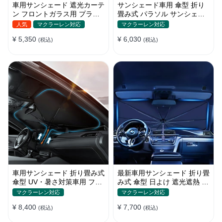
車用サンシェード 遮光カーテ
サンシェード車用 傘型 折り
ン フロントガラス用 プライ
畳み式 パラソル サンシェー
バシー保護 遮熱 日よけ 省エ
ド 簡単取付 遮光遮熱 車窓日
人気
マクラーレン対応
マクラーレン対応
ネ
よけ UVカット
¥ 5,350
¥ 6,030
(税込)
(税込)
車用サンシェード 折り畳み式
最新車用サンシェード 折り畳
傘型 UV・暑さ対策車用 フロ
み式 傘型 日よけ 遮光遮熱 放
ントカバー 収納簡単 おすす
熱効果倍増 収納ポーチ付き
マクラーレン対応
マクラーレン対応
め
¥ 8,400
¥ 7,700
(税込)
(税込)