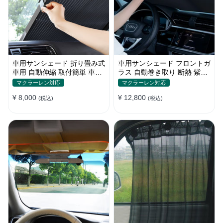
車用サンシェード 折り畳み式
車用サンシェード フロントガ
車用 自動伸縮 取付簡単 車中
ラス 自動巻き取り 断熱 紫外
泊 紫外線UVカット 仮眠 断熱
線 UVカット 取付収納便利
マクラーレン対応
マクラーレン対応
¥ 8,000
¥ 12,800
(税込)
(税込)