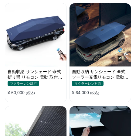
自動収納 サンシェード 傘式
自動収納 サンシェード 傘式
折り畳 リモコン 電動 取付簡
ソーラー充電リモコン 電動
単 汎用 防風
取付簡単 汎用
マクラーレン対応
マクラーレン対応
¥ 60,000
¥ 64,000
(税込)
(税込)