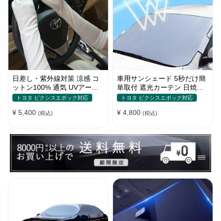
日差し・紫外線対策 涼感 コ
車用サンシェード 5秒だけ簡
ットン100% 通気 UVアーム
単取付 遮光カーテン 日焼け
カバー 美活計画
対策 断熱 汎用
トヨタ ピクシスエポック対応
トヨタ ピクシスエポック対応
¥ 5,400
¥ 4,800
(税込)
(税込)