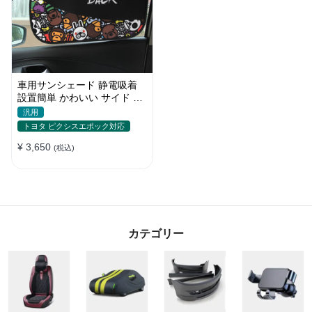
車用サンシェード 静電吸着
設置簡単 かわいい サイド ブ
ラインド 日除け 遮光 遮熱 プ
汎用
ライバシー保護
トヨタ ピクシスエポック対応
¥ 3,650
(税込)
カテゴリー