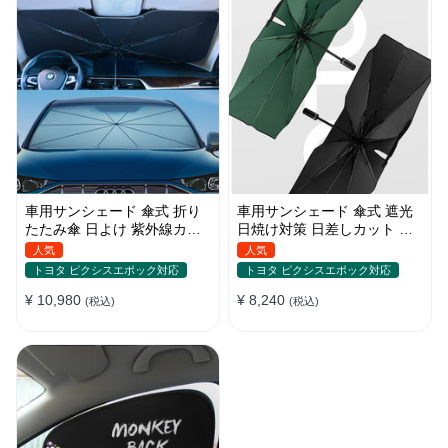
車用サンシェード 傘式 折り
車用サンシェード 傘式 遮光
たたみ傘 日よけ 紫外線カッ
日焼け対策 日差しカット 断
ト 車保護 車種汎用 収納便利
熱 遮光 窓ガラスブレーカー
人気
人気
付き 汎用 簡単取り付け 収納
トヨタ ピクシスエポック対応
トヨタ ピクシスエポック対応
バッグ付き 便利グッズ 環境
¥ 10,980
¥ 8,240
にやさしい
(税込)
(税込)