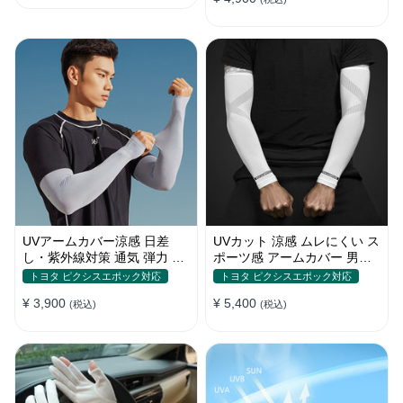
UVアームカバー涼感 日差
UVカット 涼感 ムレにくい ス
し・紫外線対策 通気 弾力 ス
ポーツ感 アームカバー 男女
ポーツ感 メンズ
汎用 xs-xxl
トヨタ ピクシスエポック対応
トヨタ ピクシスエポック対応
¥ 3,900
¥ 5,400
(税込)
(税込)