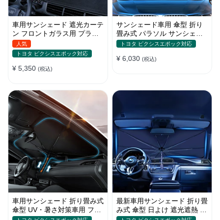
車用サンシェード 遮光カーテ
サンシェード車用 傘型 折り
ン フロントガラス用 プライ
畳み式 パラソル サンシェー
バシー保護 遮熱 日よけ 省エ
ド 簡単取付 遮光遮熱 車窓日
人気
トヨタ ピクシスエポック対応
ネ
よけ UVカット
トヨタ ピクシスエポック対応
¥ 6,030
(税込)
¥ 5,350
(税込)
車用サンシェード 折り畳み式
最新車用サンシェード 折り畳
傘型 UV・暑さ対策車用 フロ
み式 傘型 日よけ 遮光遮熱 放
ントカバー 収納簡単 おすす
熱効果倍増 収納ポーチ付き