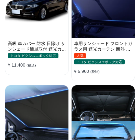
高級 車カバー 防水 日除け サ
車用サンシェード フロントガ
ンシェード簡単取付 遮光カー
ラス用 遮光カーテン 断熱 日
テン 日焼け対策 断熱 汎用
焼け 汎用 UVカット 取付簡単
トヨタ ピクシスエポック対応
人気
収納便利
トヨタ ピクシスエポック対応
¥ 11,400
(税込)
¥ 5,960
(税込)