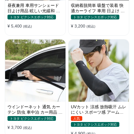
昼夜兼用 車用サンシェード
収納着脱簡単 吸盤で装着 快
日よけ用品 眩しい光緩和 長
適カーライフ 車用 日よけ 遮
時間運転 特殊遮光素材
光 UVカット 通気
トヨタ ピクシスエポック対応
トヨタ ピクシスエポック対応
¥ 5,400
¥ 3,200
(税込)
(税込)
ウインドーネット 通気 カー
UVカット 涼感 放熱吸汗 ムレ
テン 防虫 車中泊 カー用品 網
にくい スポーツ感 アームカ
戸 取付簡単
バー 男女汎用
トヨタ ピクシスエポック対応
人気
トヨタ ピクシスエポック対応
¥ 3,700
(税込)
¥ 4,900
(税込)