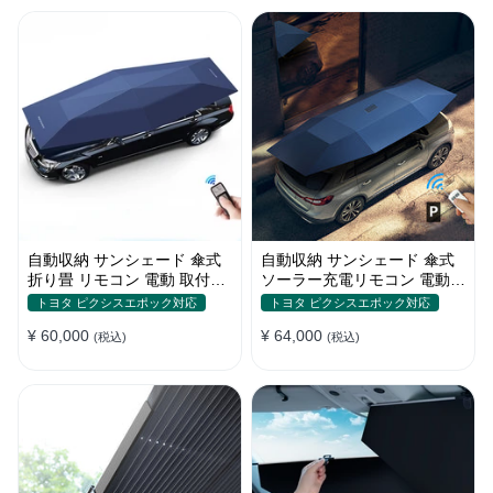
自動収納 サンシェード 傘式
自動収納 サンシェード 傘式
折り畳 リモコン 電動 取付簡
ソーラー充電リモコン 電動
単 汎用 防風
取付簡単 汎用
トヨタ ピクシスエポック対応
トヨタ ピクシスエポック対応
¥ 60,000
¥ 64,000
(税込)
(税込)