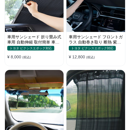
車用サンシェード 折り畳み式
車用サンシェード フロントガ
車用 自動伸縮 取付簡単 車中
ラス 自動巻き取り 断熱 紫外
泊 紫外線UVカット 仮眠 断熱
線 UVカット 取付収納便利
トヨタ ピクシスエポック対応
トヨタ ピクシスエポック対応
¥ 8,000
¥ 12,800
(税込)
(税込)