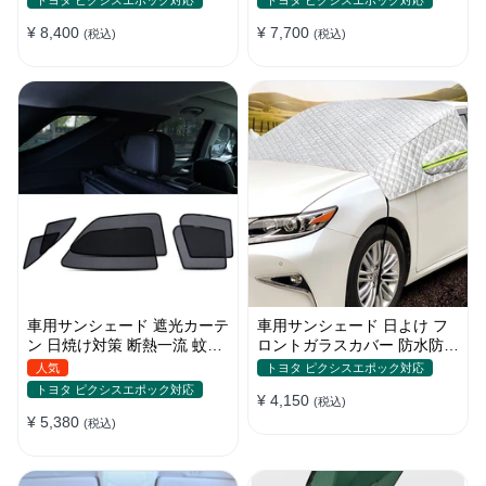
トヨタ ピクシスエポック対応
トヨタ ピクシスエポック対応
め
¥ 8,400
¥ 7,700
(税込)
(税込)
車用サンシェード 遮光カーテ
車用サンシェード 日よけ フ
ン 日焼け対策 断熱一流 蚊よ
ロントガラスカバー 防水防塵
け 汎用 マグネット付き 取付
遮光断熱 折畳 収納簡単 降雨
人気
トヨタ ピクシスエポック対応
簡単
雪対策
トヨタ ピクシスエポック対応
¥ 4,150
(税込)
¥ 5,380
(税込)