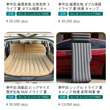
車中泊 厳選表地 立体支持 ド
車中泊 厳選生地 ダブル保護
ライブ 夏 ダブル保護 キャン
ドライブ 夏 快適 キャンプ 旅
プ 旅行 収納便利 取付簡単 全
行 収納便利 全車種 多色 エア
汎用
ホンダ インスパイア対応
汎用
ホンダ インスパイア対応
車種 エアーベッド
ーベッド
¥ 20,150
¥ 18,150
(税込)
(税込)
車中泊 高級品 ビッグサイズ
車中泊 シングル ドライブ 夏
贅沢生地 SUV ドライブ 夏 快
キャンプ 快適 多用 軽量 便利
適 キャンプ 旅行 収納便利 エ
省スペース 旅行 エアーベッ
汎用
ホンダ インスパイア対応
汎用
ホンダ インスパイア対応
アーベッド
ド
¥ 30,500
¥ 13,050
(税込)
(税込)