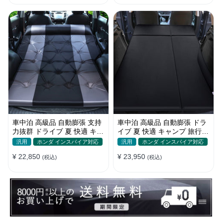
車中泊 高級品 自動膨張 支持
車中泊 高級品 自動膨張 ドラ
力抜群 ドライブ 夏 快適 キャ
イブ 夏 快適 キャンプ 旅行
ンプ 旅行 省スペース エアー
多用 取付簡単 収納便利 エア
汎用
ホンダ インスパイア対応
汎用
ホンダ インスパイア対応
ベッド
ーベッド
¥ 22,850
¥ 23,950
(税込)
(税込)