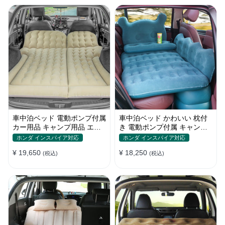
車中泊ベッド 電動ポンプ付属
車中泊ベッド かわいい 枕付
カー用品 キャンプ用品 エア
き 電動ポンプ付属 キャンプ
ーベッド SUV車 普通車適用
用品 エアーベッド 普通車
ホンダ インスパイア対応
ホンダ インスパイア対応
SUV
¥ 19,650
¥ 18,250
(税込)
(税込)