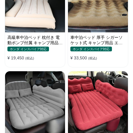
高級車中泊ベッド 枕付き 電
車中泊ベッド 厚手 シガーソ
動ポンプ付属 キャンプ用品
ケット式 キャンプ用品 エア
エアーベッド 普通車 SUV
ーベッド 収納袋付き 普通車
ホンダ インスパイア対応
ホンダ インスパイア対応
SUV適用
¥ 19,450
¥ 33,500
(税込)
(税込)