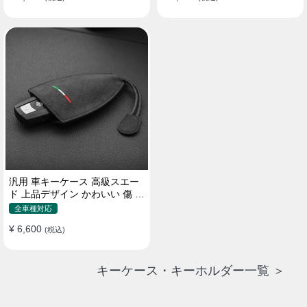
汎用 車キーケース 高級スエー
ド 上品デザイン かわいい 傷 汚
れ防止 高級 オシャレ キーホル
全車種対応
ダー
¥ 6,600
(税込)
キーケース・キーホルダー一覧 ＞