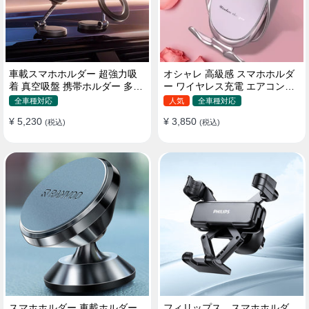
車載スマホホルダー 超強力吸
オシャレ 高級感 スマホホルダ
着 真空吸盤 携帯ホルダー 多角
ー ワイヤレス充電 エアコン吹
度調整 360°回転な台座 車用ホ
き出し口/ 吸盤タイプ 女性
全車種対応
人気
全車種対応
ルダー 折りたたみ式 片手操作
¥ 5,230
¥ 3,850
カー用品 全機種対応
(税込)
(税込)
スマホホルダー 車載ホルダー
フィリップス スマホホルダ