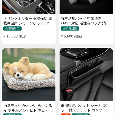
ドリンクホルダー 保温保冷 車
竹炭消臭バッグ 空気清浄
載冷温庫 シガーソケット 12V
PM2.5対応 活性炭バッグ 消臭
車用 車中泊
車用 デオドラント 繰り返し使
全車種対応
全車種対応
用可
¥ 13,600
¥ 5,600
(税込)
(税込)
消臭炭入り かわいい ぬいぐる
車用収納ポケット シートポケ
み ホルムアルデヒド 除去 イン
ット 隙間ポケット コンソール
テリア 贈り物
ボックス カー用品