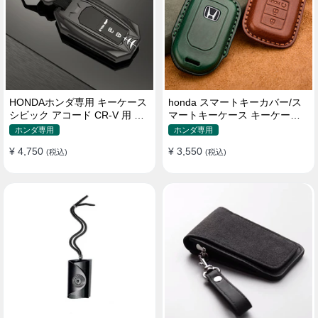
HONDAホンダ専用 キーケース
honda スマートキーカバー/ス
シビック アコード CR-V 用 キ
マートキーケース キーケース
ーホルダー 防塵 耐衝撃
キーホルダー 革 防水
ホンダ専用
ホンダ専用
¥ 4,750
¥ 3,550
(税込)
(税込)