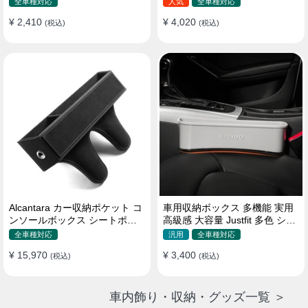
全車種対応
人気
全車種対応
¥ 2,410
¥ 4,020
(税込)
(税込)
Alcantara カー収納ポケット コ
車用収納ボックス 多機能 実用
ンソールボックス シートポケ
高級感 大容量 Justfit 多色 シー
ット 隙間ポケットセット
トポケット ギャップ 隙間収納
全車種対応
汎用
全車種対応
¥ 15,970
¥ 3,400
(税込)
(税込)
車内飾り・収納・グッズ一覧 ＞