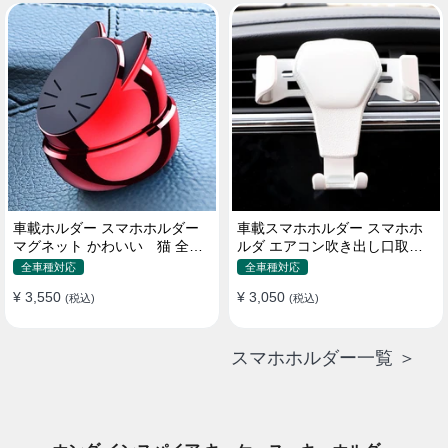
車載ホルダー スマホホルダー
車載スマホホルダー スマホホ
マグネット かわいい 猫 全機
ルダ エアコン吹き出し口取り
種 片手操作
付け 全機種 可愛い アニメ
全車種対応
全車種対応
¥ 3,550
¥ 3,050
(税込)
(税込)
スマホホルダー一覧 ＞