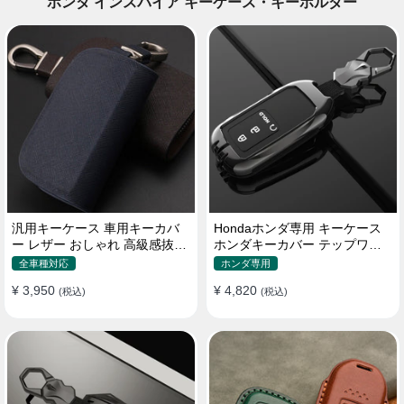
ホンダ インスパイア キーケース・キーホルダー
汎用キーケース 車用キーカバ
Hondaホンダ専用 キーケース
ー レザー おしゃれ 高級感抜群
ホンダキーカバー テップワゴ
ロゴオーダーメイド
ン アコード ヴェゼル グレイス
全車種対応
ホンダ専用
フィット ジェイドなど 落下/傷
¥ 3,950
¥ 4,820
(税込)
防止 高級本革/TPU/亜鉛合金
(税込)