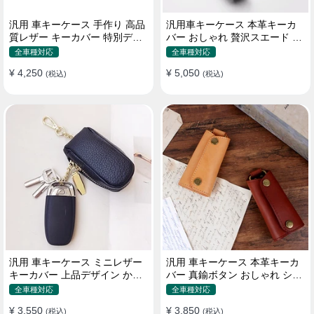
汎用 車キーケース 手作り 高品
汎用車キーケース 本革キーカ
質レザー キーカバー 特別デザ
バー おしゃれ 贅沢スエード 格
イン 手触りいい
好良いデザイン
全車種対応
全車種対応
¥ 4,250
¥ 5,050
(税込)
(税込)
汎用 車キーケース ミニレザー
汎用 車キーケース 本革キーカ
キーカバー 上品デザイン かわ
バー 真鍮ボタン おしゃれ シン
いい マカロン色
プルデザイン
全車種対応
全車種対応
¥ 3,550
¥ 3,850
(税込)
(税込)