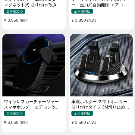
マグネット式 貼り付け/吹き出
ー 重力式自動開閉 エアコン
し口 合金 多機種対応
吹き出し口用 クリップ式 車
全車種対応
全車種対応
¥ 3,550
¥ 3,850
(税込)
(税込)
ワイヤレスカーチャージャー
車載ホルダー スマホホルダー
スマホホルダー エアコン吹き
貼り付けタイプ 3M滑り止めシ
出し口/ 貼り付け
リコンパッド 全機種
全車種対応
全車種対応
¥ 6,850
¥ 3,550
(税込)
(税込)