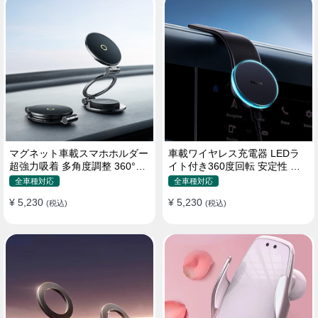
マグネット車載スマホホルダー
車載ワイヤレス充電器 LEDラ
超強力吸着 多角度調整 360°回
イト付き360度回転 安定性 粘
転な台座 車用ホルダー 折りた
着ゲル吸盤＆エアコン吹き出し
全車種対応
全車種対応
たみ式 片手操作 安定 落ちない
口式兼用 片手操作 置くだけワ
¥ 5,230
¥ 5,230
全機種対応
(税込)
イヤレス充電 スマホホルダー
(税込)