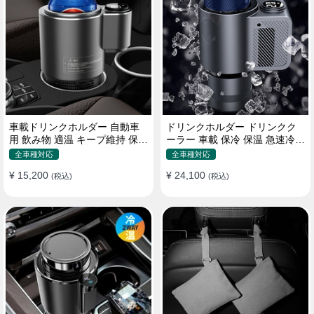
車載ドリンクホルダー 自動車
ドリンクホルダー ドリンクク
用 飲み物 適温 キープ維持 保温
ーラー 車載 保冷 保温 急速冷却
冷機能付き
缶対応
全車種対応
全車種対応
¥ 15,200
¥ 24,100
(税込)
(税込)