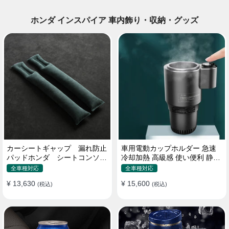
ホンダ インスパイア 車内飾り・収納・グッズ
カーシートギャップ 漏れ防止
車用電動カップホルダー 急速
パッドホンダ シートコンソー
冷却加熱 高級感 使い便利 静音
ル 隙間 クッション
収納 飲み物
全車種対応
全車種対応
¥ 13,630
¥ 15,600
(税込)
(税込)