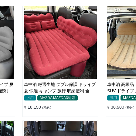
イブ 夏
車中泊 厳選生地 ダブル保護 ドライブ
車中泊 高級品
便利 取
夏 快適 キャンプ 旅行 収納便利 全車
SUV ドライブ
種 多色 エアーベッド
収納便利 エア
汎用
MAZDA MAZDA3対応
汎用
MAZDA
¥ 18,150
¥ 30,500
(税込)
(税込)