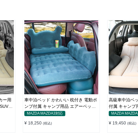
車中泊ベッド かわいい 枕付き 電動ポ
高級車中泊ベッ
SUV車
ンプ付属 キャンプ用品 エアーベッド
付属 キャンプ用品 エアーベッド 普通
普通車 SUV
車 SUV
MAZDA MAZDA3対応
MAZDA MAZD
¥ 18,250
¥ 19,450
(税込)
(税込)