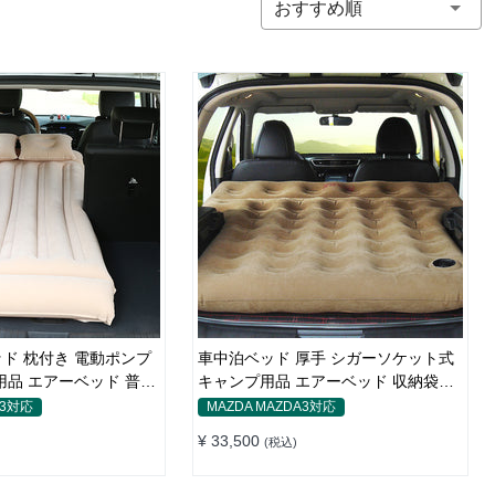
おすすめ順
ド 枕付き 電動ポンプ
車中泊ベッド 厚手 シガーソケット式
キャンプ用品 エアーベッド 収納袋付
き 普通車 SUV適用
A3対応
MAZDA MAZDA3対応
¥ 33,500
(税込)