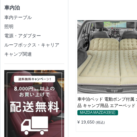
車内泊
車内テーブル
照明
電源・アダプター
ルーフボックス・キャリア
キャンプ関連
車中泊ベッド 電動ポンプ付属 カー用
品 キャンプ用品 エアーベッド 
普通車適用
MAZDA MAZDA3対応
¥ 19,650
(税込)