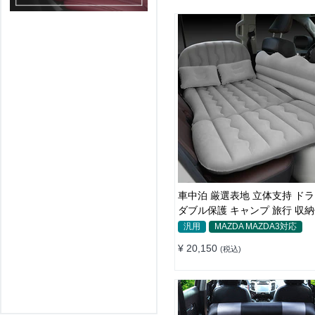
車中泊 厳選表地 立体支持 ドラ
ダブル保護 キャンプ 旅行 収納
付簡単 全車種 エアーベッド
汎用
MAZDA MAZDA3対応
¥ 20,150
(税込)