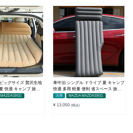
 ビッグサイズ 贅沢生地
車中泊 シングル ドライブ 夏 キャンプ
 夏 快適 キャンプ 旅行
快適 多用 軽量 便利 省スペース 旅行
ーベッド
エアーベッド
 MAZDA3対応
汎用
MAZDA MAZDA3対応
¥ 13,050
(税込)