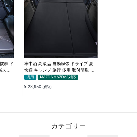
抜群 ド
車中泊 高級品 自動膨張 ドライブ 夏
 省スペ
快適 キャンプ 旅行 多用 取付簡単 収
納便利 エアーベッド
汎用
MAZDA MAZDA3対応
¥ 23,950
(税込)
カテゴリー