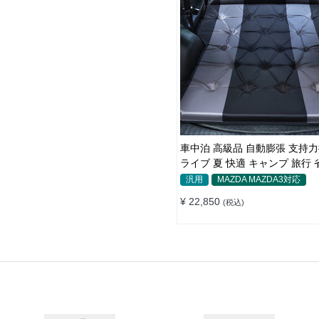
車中泊 高級品 自動膨張 支持力
ライブ 夏 快適 キャンプ 旅行
ース エアーベッド
汎用
MAZDA MAZDA3対応
¥ 22,850
(税込)