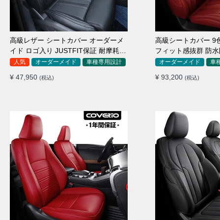
高級レザー シートカバー オーダーメ
高級シートカバー 9
イド ロゴ入り JUSTFIT保証 耐摩耗性
フィット感抜群 防水
全席セット
イド 全席セット
人気
オーダーメイド
車種専用設計
オーダーメイド
車
¥ 47,950
¥ 93,200
(税込)
(税込)