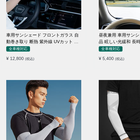
車用サンシェード フロントガラス 自
昼夜兼用 車用サンシ
動巻き取り 断熱 紫外線 UVカット 取
品 眩しい光緩和 長
付収納便利
素材
全車種対応
全車種対応
¥ 12,800
¥ 5,400
(税込)
(税込)