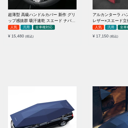
超薄型 高級ハンドルカバー 新作 グリ
アルカンターラ ハ
ップ感抜群 吸汗速乾 スエード ナパレ
レザー×スエード立
ザー 通年使用 37~38CM
用 O/D型兼用 3
人気
汎用
全車種対応
人気
汎用
全車
¥ 15,480
¥ 17,150
(税込)
(税込)