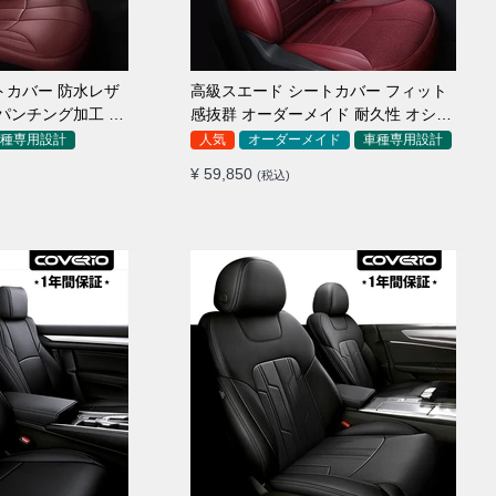
トカバー 防水レザ
高級スエード シートカバー フィット
パンチング加工 9
感抜群 オーダーメイド 耐久性 オシャ
レ 全席セット
種専用設計
人気
オーダーメイド
車種専用設計
¥ 59,850
(税込)