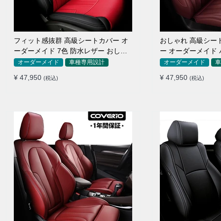
フィット感抜群 高級シートカバー オ
おしゃれ 高級シー
ーダーメイド 7色 防水レザー おしゃ
ー オーダーメイド 
れ 全席セット
色 全席セット
オーダーメイド
車種専用設計
オーダーメイド
車
¥ 47,950
¥ 47,950
(税込)
(税込)