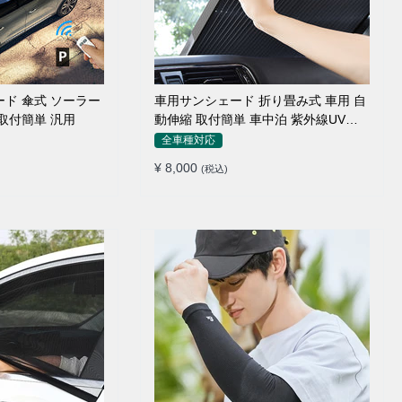
ード 傘式 ソーラー
車用サンシェード 折り畳み式 車用 自
取付簡単 汎用
動伸縮 取付簡単 車中泊 紫外線UVカ
ット 仮眠 断熱
全車種対応
¥ 8,000
(税込)