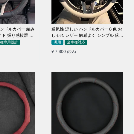
ンドルカバー 編み
通気性 涼しい ハンドルカバー８色 お
イド 握り感抜群 操
しゃれ レザー 触感よく シンブル 落ち
着いた気品 35~40CM
種専用設計
汎用
全車種対応
¥ 7,800
(税込)