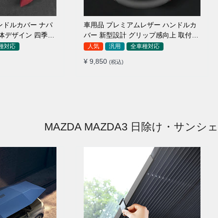
ンドルカバー ナパ
車用品 プレミアムレザー ハンドルカ
体デザイン 四季汎
バー 新型設計 グリップ感向上 取付簡
8-40cm
単 滑り止め 36〜38cm
種対応
人気
汎用
全車種対応
¥ 9,850
(税込)
MAZDA MAZDA3 日除け・サンシ