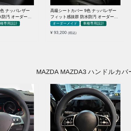
9色 ナッパレザー
高級シートカバー 9色 ナッパレザー
水防汚 オーダーメ
フィット感抜群 防水防汚 オーダーメ
イド 全席セット
種専用設計
オーダーメイド
車種専用設計
¥ 93,200
(税込)
MAZDA MAZDA3 ハンドルカバ