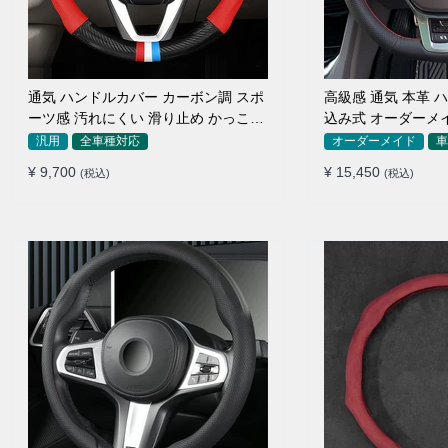
通気 ハンドルカバー カーボン調 スポ
高級感 通気 本革 ハ
ーツ感 汚れにくい 滑り止め かっこい
込み式 オーダーメ
い 取り付け簡単 38CM
作性アップ
汎用
全車種対応
オーダーメイド
車
¥ 9,700
¥ 15,450
(税込)
(税込)