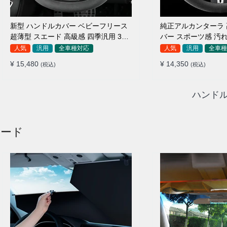
新型 ハンドルカバー ベビーフリース
純正アルカンターラ
超薄型 スエード 高級感 四季汎用 3色
バー スポーツ感 汚れ
展開 38CM
車種対応 37~38CM
人気
汎用
全車種対応
人気
汎用
全車種
¥ 15,480
¥ 14,350
(税込)
(税込)
ハンドル
ェード