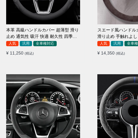
本革 高級ハンドルカバー 超薄型 滑り
スエード風ハンドル
止め 通気性 吸汗 快適 耐久性 四季汎
滑り止め 手触れよし 
用 35~40CM
汎用 35~38CM
人気
汎用
全車種対応
人気
汎用
全車種
¥ 11,250
¥ 14,350
(税込)
(税込)