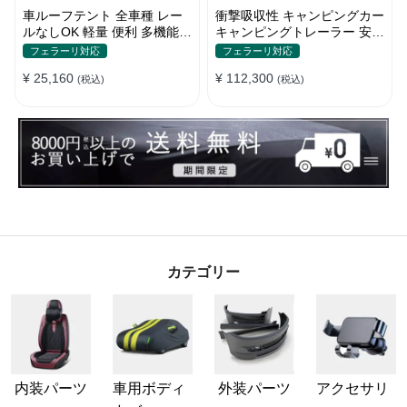
車ルーフテント 全車種 レー
衝撃吸収性 キャンピングカー
ルなしOK 軽量 便利 多機能
キャンピングトレーラー 安全
日除け 防水 頑丈 夏ドライブ
性 簡単収納 大容量 ベビーカ
フェラーリ対応
フェラーリ対応
キャンプ
ー
¥ 25,160
¥ 112,300
(税込)
(税込)
カテゴリー
内装パーツ
車用ボディ
外装パーツ
アクセサリ