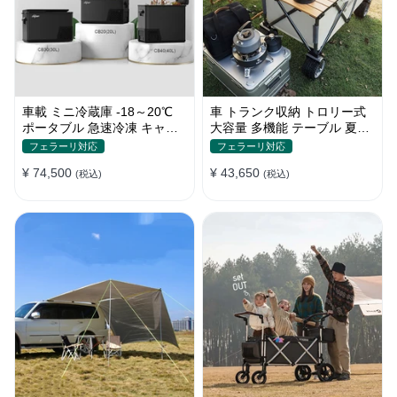
車載 ミニ冷蔵庫 -18～20℃
車 トランク収納 トロリー式
ポータブル 急速冷凍 キャン
大容量 多機能 テーブル 夏ド
プ アウトドア 車中泊 静音
ライブ キャンプ ピクニック
フェラーリ対応
フェラーリ対応
おしゃれ
¥ 74,500
¥ 43,650
(税込)
(税込)