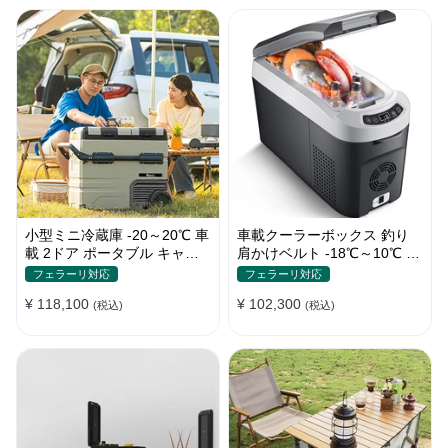
小型ミニ冷蔵庫 -20～20℃ 車
車載クーラーボックス 釣り
載 2ドア ポータブル キャン
肩かけベルト -18℃～10℃ 冷
プ アウトドア 車中泊 静音
凍冷蔵庫 車中泊 キャンプ 家
フェラーリ対応
フェラーリ対応
庭用
¥ 118,100
¥ 102,300
(税込)
(税込)